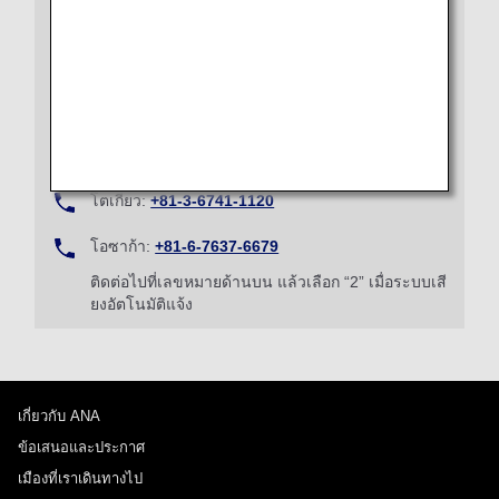
นอกประเทศญี่ปุ่น
โปรดติดต่อศูนย์ข้อมูลและการจองเที่ยวบินระหว่างประเทศ
ANA แต่ละสาขา
ในประเทศญี่ปุ่น
หมายเลขโทรศัพท์ (อัตราค่าบริการคงที่ทั่วทั้งประเทศ
ญี่ปุ่น):
0570-029-709
โตเกียว:
+81-3-6741-1120
โอซาก้า:
+81-6-7637-6679
ติดต่อไปที่เลขหมายด้านบน แล้วเลือก “2” เมื่อระบบเสี
ยงอัตโนมัติแจ้ง
เกี่ยวกับ ANA
ข้อเสนอและประกาศ
เมืองที่เราเดินทางไป