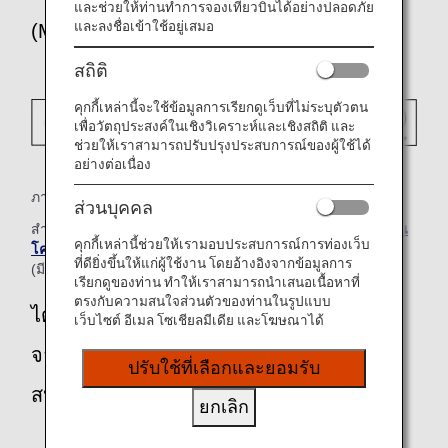
และช่วยให้ท่านทำการจองเที่ยวบินได้อย่างปลอดภัย
และลงชื่อเข้าใช้อยู่เสมอ
(MLIT)
สถิติ
คุกกี้เหล่านี้จะใช้ข้อมูลการเรียกดูเว็บที่ไม่ระบุตัวตน
เพื่อวัตถุประสงค์ในเชิงวิเคราะห์และเชิงสถิติ และ
ช่วยให้เราสามารถปรับปรุงประสบการณ์ของผู้ใช้ได้
อย่างต่อเนื่อง
ภาพนี้แสดงเบาะนั่งนิรภัยเด็กที่ได้รับการรับรองจาก MLIT
ส่วนบุคคล
สำหรับรายละเอียดเพิ่มเติม โปรดดูที่เว็บไซต์ของ
กระทรวงที่ดิน
คุกกี้เหล่านี้ช่วยให้เรามอบประสบการณ์การท่องเว็บ
โครงสร้างพื้นฐาน และการขนส่งของประเทศญี่ปุ่น (MLIT)
ที่ดียิ่งขึ้นให้แก่ผู้ใช้งาน โดยอ้างอิงจากข้อมูลการ
(มีเฉพาะภาษาญี่ปุ่นเท่านั้น)
เรียกดูของท่าน ทำให้เราสามารถนำเสนอเนื้อหาที่
ตรงกับความสนใจส่วนตัวของท่านในรูปแบบ
ได้รับการรับรองจากตามเกณฑ์มาตรฐาน
เว็บไซต์ อีเมล โซเชียลมีเดีย และโฆษณาได้
จากคณะกรรมาธิการเศรษฐกิจแห่ง
ปรับใช้ที่เลือกและยอมรับ
สหประชาชาติในยุโรป
ยกเลิก