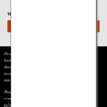
พร้อมจองเที่ยวบินแล้วหรือยัง
จองเลย
เกี่ยวกับ ANA
ข้อเสนอและประกาศ
เมืองที่เราเดินทางไป
ประสบการณ์ ANA
ANA Mileage Club
เชื่อมต่อกับ ANA
การช่วยเหลือด้านเทคนิค (ความสามารถในการเข้าถึง)
ผังเว็บไซต์