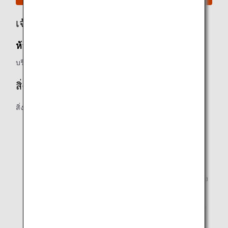
เจ้าของ
ห้องรับรองของ Asiana Airlines:
บริการต่างๆ ของ Asiana Airlines
สิ่งอำนวยความสะดวก
สิ่งต่อไปนี้อาจแตกต่างกัน:
พื้นที่ติดต่อธุรกิจ/พื้นที่ทำงาน
ห้องอาบน้ำ
เอกสารสำหรับการอ่าน
เครื่องดื่มที่มีแอลกอฮอล์จะให้บริการสำหรับลูกค้าที่มีอายุถึง
เกณฑ์ตามกฎหมาย
*สิ่งอำนวยความสะดวกอาจต่างออกไปขึ้นอยู่กับห้องรับรอง
แต่ละแห่ง