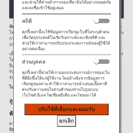
และช่วยให้ท่านทำการจองเที่ยวบินได้อย่างปลอดภัย
อาจมีข้อจำกัดเกี่ยวกับเงื่อนไขการเข้าใช้ห้องรับรอง
และลงชื่อเข้าใช้อยู่เสมอ
โดยขึ้นอยู่กับประเทศหรือรัฐที่เป็นที่ตั้งของห้องรับรอง
สถิติ
ห้องรับรองของ Asiana Airlines
ในสนามบินนานาชาติโซลคิม
คุกกี้เหล่านี้จะใช้ข้อมูลการเรียกดูเว็บที่ไม่ระบุตัวตน
โพ พร้อมให้บริการท่านแล้ว
ในหน้านี้ ท่านจะพบกับเกณฑ์สำหรับ
เพื่อวัตถุประสงค์ในเชิงวิเคราะห์และเชิงสถิติ และ
การเข้าใช้บริการห้องรับรองเมื่อใช้บริการเที่ยวบินระหว่าง
ช่วยให้เราสามารถปรับปรุงประสบการณ์ของผู้ใช้ได้
ประเทศที่ดำเนินการโดย ANA
อย่างต่อเนื่อง
เมื่อทำการเปลี่ยนเครื่องจากเที่ยวบินระหว่างประเทศที่ดำเนินการ
โดย ANA ไปยังเที่ยวบินในประเทศที่ดำเนินการโดยสายการบิน
ส่วนบุคคล
อื่น ที่สนามบินนอกประเทศญี่ปุ่น เกณฑ์การเข้าใช้บริการห้อง
รับรองอาจแตกต่างกัน โปรดยืนยันเกณฑ์การเข้าใช้บริการห้อง
คุกกี้เหล่านี้ช่วยให้เรามอบประสบการณ์การท่องเว็บ
รับรองกับสายการบินที่เกี่ยวข้อง
ที่ดียิ่งขึ้นให้แก่ผู้ใช้งาน โดยอ้างอิงจากข้อมูลการ
เรียกดูของท่าน ทำให้เราสามารถนำเสนอเนื้อหาที่
ไม่สามารถใช้บัตรกำนัล ANA Suite ที่ห้องรับรองนี้ได้
ตรงกับความสนใจส่วนตัวของท่านในรูปแบบ
เว็บไซต์ อีเมล โซเชียลมีเดีย และโฆษณาได้
ลูกค้าที่มีสิทธิ์ใช้บริการ
ปรับใช้ที่เลือกและยอมรับ
ห้องรับรองของ Asiana Airlines
ยกเลิก
ตารางด้านล่างนี้สามารถใช้ได้กับผู้โดยสารที่เดินทางด้วย
เที่ยว
บินที่ดำเนินการโดย ANA และ/หรือเที่ยวบินที่ดำเนินการโดย