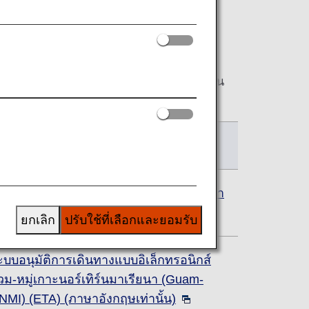
ู่กับจุดหมายปลายทาง
ร็จสมบูรณ์อาจจะไม่สามารถโดยสารเที่ยวบิน
อง โปรดลงทะเบียนให้สมบูรณ์ล่วงหน้า
ายละเอียด
ารลงทะเบียนสำหรับ ESTA เพื่อเดินทางเข้า
ระเทศสหรัฐอเมริกา
ยกเลิก
ปรับใช้ที่เลือกและยอมรับ
ะบบอนุมัติการเดินทางแบบอิเล็กทรอนิกส์
วม-หมู่เกาะนอร์เทิร์นมาเรียนา (Guam-
NMI) (ETA) (ภาษาอังกฤษเท่านั้น)