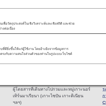
นอยู่กับจุดหมายปลายทาง
บอนุมัติการเดินทางผ่านอิเล็กทรอนิกส์ล่วงหน้าโดยขึ้นอย
ัวตนเพื่อวัตถุประสงค์ในเชิงวิเคราะห์และเชิงสถิติ และช่วย
ะบบอนุมัติการเดินทางอิเล็กทรอนิกส์แต่ยังลงทะเบียนไม่เส
างต่อเนื่อง
นของประเทศหรือภูมิภาคที่ท่านเดินทางไปหรือเปลี่ยนเครื่
ี่ดียิ่งขึ้นให้แก่ผู้ใช้งาน โดยอ้างอิงจากข้อมูลการ
ผู้ที่มีสิทธิ์
ร
ที่ตรงกับความสนใจส่วนตัวของท่านในรูปแบบเว็บไซต์
สัญชาติที่มีโปรแกรมยกเว้นการขอวีซ่า (รวม
ก
ถึงญี่ปุ่น)
ป
ผู้โดยสารที่เดินทางไปกวมและหมู่เกาะนอร์
ร
เทิร์นมาเรียนา (เกาะไซปัน เกาะติเนียน
ก
ฯลฯ)
C