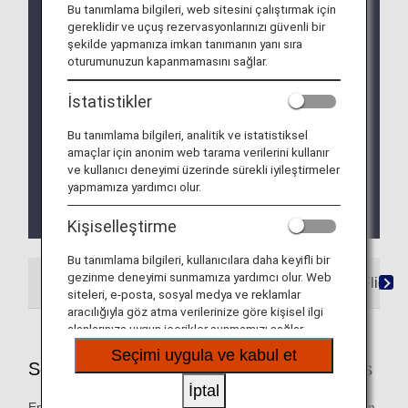
Bu tanımlama bilgileri, web sitesini çalıştırmak için
Due to a system issue, when booking ANA
gereklidir ve uçuş rezervasyonlarınızı güvenli bir
Domestic Flight Awards on the ANA website, your
şekilde yapmanıza imkan tanımanın yanı sıra
registered Premium Member Service information is
oturumunuzun kapanmamasını sağlar.
not be shared for flights operated by airlines other
than ANA. Please present your status card or digital
İstatistikler
card when redeeming Premium Member Service
benefits. We apologize for the inconvenience.
Bu tanımlama bilgileri, analitik ve istatistiksel
amaçlar için anonim web tarama verilerini kullanır
We will be updating the ANA Super Flyers Card
ve kullanıcı deneyimi üzerinde sürekli iyileştirmeler
service starting in April 2028.
yapmamıza yardımcı olur.
For more details, please review the
Changes to
the ANA Super Flyers Card System
.
Kişiselleştirme
Bu tanımlama bilgileri, kullanıcılara daha keyifli bir
gezinme deneyimi sunmamıza yardımcı olur. Web
ANA-Operated Flights
Star Alliance Partner Flights
siteleri, e-posta, sosyal medya ve reklamlar
aracılığıyla göz atma verilerinize göre kişisel ilgi
alanlarınıza uygun içerikler sunmamızı sağlar.
Seçimi uygula ve kabul et
Services Offered on ANA-Operated Flights
İptal
Enjoy these special services that will take you smoothly from