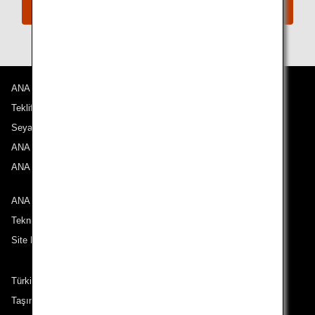
Connect with ANA
ANA Hakkında
Teklifler ve Duyurular
Seyahat Noktalarımız
ANA Deneyimi
ANA Mileage Club
ANA ile iletişime geçin
Teknik Destek (Erişilebilirlik)
Site Haritası
Türkiye çıkışlı güzergahlardaki yolcular
Taşıma Koşulları