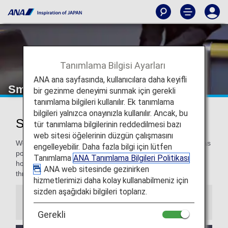
Tanımlama Bilgisi Ayarları
ANA ana sayfasında, kullanıcılara daha keyifli
Smooth Flying
bir gezinme deneyimi sunmak için gerekli
tanımlama bilgileri kullanılır. Ek tanımlama
bilgileri yalnızca onayınızla kullanılır. Ancak, bu
Smooth Flying for a Pleasant Flight
tür tanımlama bilgilerinin reddedilmesi bazı
web sitesi öğelerinin düzgün çalışmasını
We are committed to making our travelers as comfortable as
engelleyebilir. Daha fazla bilgi için lütfen
possible, and even more for our Premium Members. We
Tanımlama
ANA Tanımlama Bilgileri Politikası
hope you enjoy these special services to support you
. ANA web sitesinde gezinirken
throughout your travel.
hizmetlerimizi daha kolay kullanabilmeniz için
sizden aşağıdaki bilgileri toplarız.
Information
Gerekli