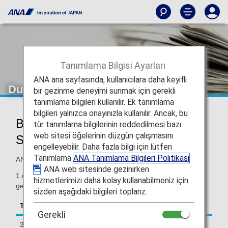
Tanımlama Bilgisi Ayarları
ANA ana sayfasında, kullanıcılara daha keyifli
Duyurular
bir gezinme deneyimi sunmak için gerekli
tanımlama bilgileri kullanılır. Ek tanımlama
bilgileri yalnızca onayınızla kullanılır. Ancak, bu
Bebekler İçin Uçuş Ödülü Ödeme
tür tanımlama bilgilerinin reddedilmesi bazı
web sitesi öğelerinin düzgün çalışmasını
Seçenekleri
engelleyebilir. Daha fazla bilgi için lütfen
Tanımlama
ANA Tanımlama Bilgileri Politikası
ANA Uluslararası Uçuş Ödüllerini kullanırken
. ANA web sitesinde gezinirken
1 Aralık 2018 tarihinden itibaren millerinizi koltuk
hizmetlerimizi daha kolay kullanabilmeniz için
gerekmeyen bebekler için kullanabileceksiniz.
sizden aşağıdaki bilgileri toplarız.
TARİHLER
DEĞİŞİKLİKLER
Gerekli
30 Kasım 2018'e
Yetişkin yolcuyla aynı biniş sınıfı için