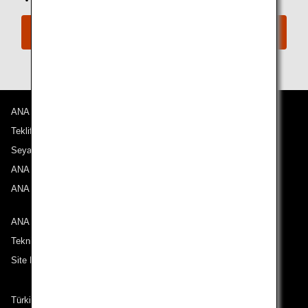
ANA ile iletişime geçin
ANA Hakkında
Teklifler ve Duyurular
Seyahat Noktalarımız
ANA Deneyimi
ANA Mileage Club
ANA ile iletişime geçin
Teknik Destek (Erişilebilirlik)
Site Haritası
Türkiye çıkışlı güzergahlardaki yolcular