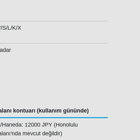
/S/L/K/X
kadar
lanı kontuarı (kullanım gününde)
a/Haneda: 12000 JPY (Honolulu
lanı'nda mevcut değildir)