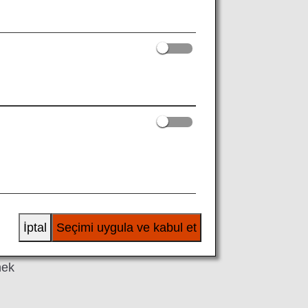
Next
İptal
Seçimi uygula ve kabul et
nek