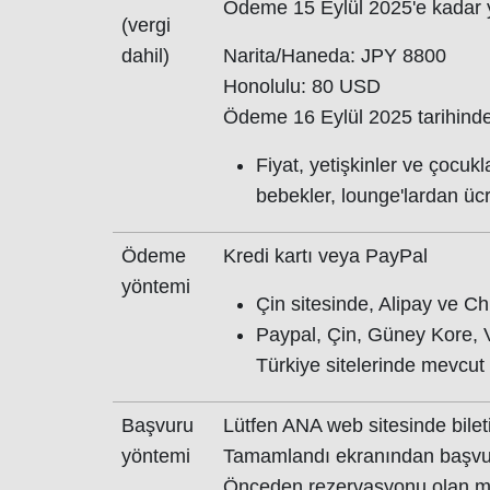
Ödeme 15 Eylül 2025'e kadar y
(vergi
dahil)
Narita/Haneda: JPY 8800
Honolulu: 80 USD
Ödeme 16 Eylül 2025 tarihinde
Fiyat, yetişkinler ve çocukl
bebekler, lounge'lardan ücre
Ödeme
Kredi kartı veya PayPal
yöntemi
Çin sitesinde, Alipay ve Chi
Paypal, Çin, Güney Kore, 
Türkiye sitelerinde mevcut 
Başvuru
Lütfen ANA web sitesinde bilet
yöntemi
Tamamlandı ekranından başvu
Önceden rezervasyonu olan müş