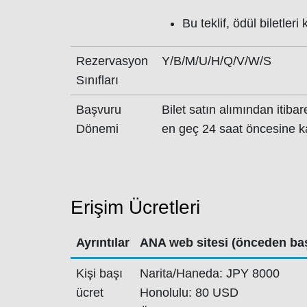
Bu teklif, ödül biletleri 
Rezervasyon
Y/B/M/U/H/Q/V/W/S
Sınıfları
Başvuru
Bilet satın alımından itiba
Dönemi
en geç 24 saat öncesine k
Erişim Ücretleri
Ayrıntılar
ANA web sitesi (önceden ba
Kişi başı
Narita/Haneda: JPY 8000
ücret
Honolulu: 80 USD