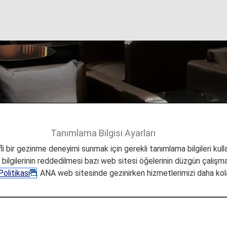
Erişimi
Tanımlama Bilgisi Ayarları
 Hizmetler
Ücretli Lounge Erişimi
i bir gezinme deneyimi sunmak için gerekli tanımlama bilgileri kullan
a bilgilerinin reddedilmesi bazı web sitesi öğelerinin düzgün çalışmas
olitikası
. ANA web sitesinde gezinirken hizmetlerimizi daha kola
i