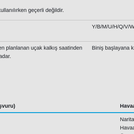
kullanılırken geçerli değildir.
Y/B/M/U/H/Q/V/W
ren planlanan uçak kalkış saatinden
Biniş başlayana 
adar.
şvuru)
Havaa
Narit
Havaa