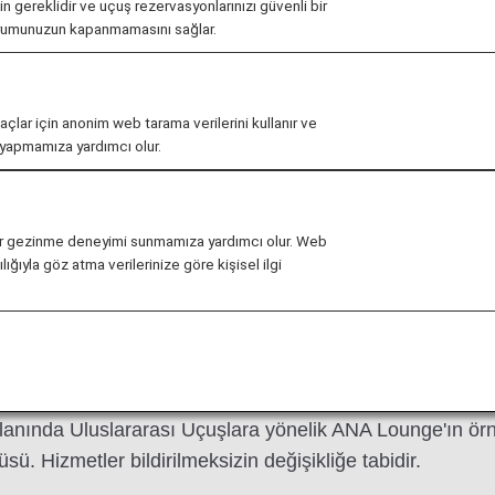
çin gereklidir ve uçuş rezervasyonlarınızı güvenli bir
urumunuzun kapanmamasını sağlar.
maçlar için anonim web tarama verilerini kullanır ve
r yapmamıza yardımcı olur.
revious
li bir gezinme deneyimi sunmamıza yardımcı olur. Web
ığıyla göz atma verilerinize göre kişisel ilgi
, Haneda ve Honolulu (Daniel K. Inouye Uluslararası)
anında Uluslararası Uçuşlara yönelik ANA Lounge'ın ör
sü. Hizmetler bildirilmeksizin değişikliğe tabidir.