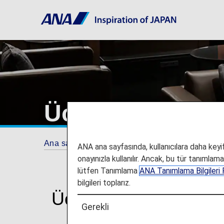
Ücretli Lounge 
Ana sayfa
Planla ve Rezervasyon Yap
Ek
ANA ana sayfasında, kullanıcılara daha keyifl
onayınızla kullanılır. Ancak, bu tür tanımlam
lütfen Tanımlama
ANA Tanımlama Bilgileri P
bilgileri toplarız.
Ücretli Lounge Erişim
Gerekli