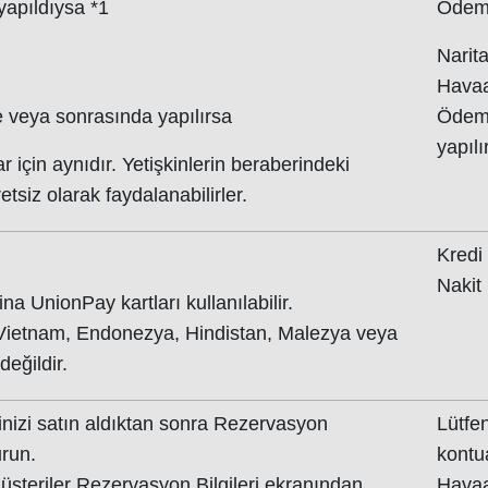
apıldıysa *1
Ödeme
Narit
Havaa
 veya sonrasında yapılırsa
Ödeme
yapılı
ar için aynıdır. Yetişkinlerin beraberindeki
tsiz olarak faydalanabilirler.
Kredi 
Nakit
na UnionPay kartları kullanılabilir.
Vietnam, Endonezya, Hindistan, Malezya veya
değildir.
inizi satın aldıktan sonra Rezervasyon
Lütfen
run.
kontu
teriler Rezervasyon Bilgileri ekranından
Havaa