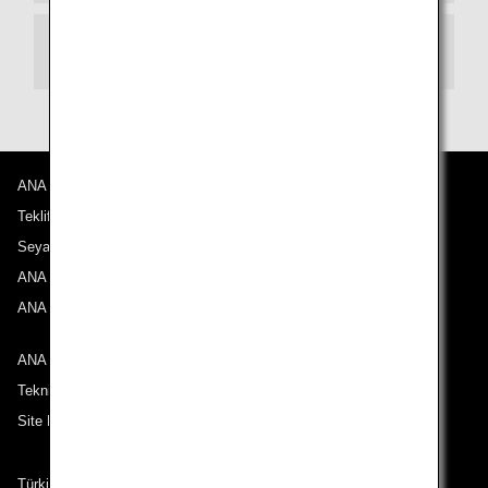
Aktarma
ANA Hakkında
Teklifler ve Duyurular
Seyahat Noktalarımız
ANA Deneyimi
ANA Mileage Club
ANA ile iletişime geçin
Teknik Destek (Erişilebilirlik)
Site Haritası
Türkiye çıkışlı güzergahlardaki yolcular