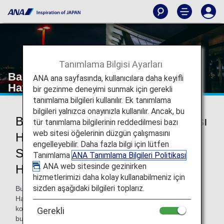
Tanımlama Bilgisi Ayarları
Bangkok Suvarnabhumi Uluslararası
ANA ana sayfasında, kullanıcılara daha keyifli
Havaalanı
bir gezinme deneyimi sunmak için gerekli
tanımlama bilgileri kullanılır. Ek tanımlama
bilgileri yalnızca onayınızla kullanılır. Ancak, bu
Bangkok Suvarnabhumi Uluslararası
tür tanımlama bilgilerinin reddedilmesi bazı
web sitesi öğelerinin düzgün çalışmasını
Havaalanına gidiş ve Bangkok
engelleyebilir. Daha fazla bilgi için lütfen
Suvarnabhumi Uluslararası
Tanımlama
ANA Tanımlama Bilgileri Politikası
. ANA web sitesinde gezinirken
Havaalanından dönüş
hizmetlerimizi daha kolay kullanabilmeniz için
sizden aşağıdaki bilgileri toplarız.
Bu sayfada, Bangkok Suvarnabhumi Uluslararası
Havaalanına ve varış noktanıza giderken işlemlerinizi
kolayca halletmek için ihtiyaç duyacağınız bilgileri
Gerekli
bulabilirsiniz.