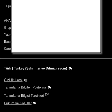
Taşıma Koşulları
ANA Group
Grup Şirketleri
Yatırımcı İlişkileri
Basın Bülteni
Careers (English Only)
Türk | Turkey (Şehrinizi ve Dilinizi seçin)
Gizlilik İlkesi
Tanımlama Bilgileri Politikası
Tanımlama Bilgisi Tercihleri
Hüküm ve Koşullar