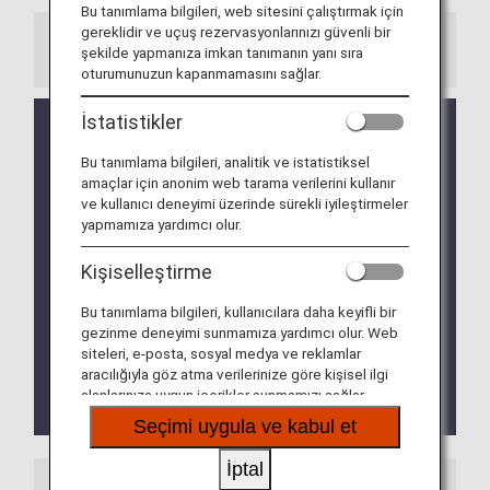
Bu tanımlama bilgileri, web sitesini çalıştırmak için
gereklidir ve uçuş rezervasyonlarınızı güvenli bir
Bilgiler
şekilde yapmanıza imkan tanımanın yanı sıra
oturumunuzun kapanmamasını sağlar.
İstatistikler
Aktarma kontuarının konumu, Bangkok Havaalanı
Otoritesi'nin talimatlarına göre değiştirilmiştir.
Bu tanımlama bilgileri, analitik ve istatistiksel
Durumun günlük olarak değişmesi beklenmektedir.
amaçlar için anonim web tarama verilerini kullanır
Lütfen ayrıntıları Bangkok Havaalanlarından kontrol
ve kullanıcı deneyimi üzerinde sürekli iyileştirmeler
edin.
yapmamıza yardımcı olur.
Sarıhumma ile temas riski olan bir ülkeden seyahat
Kişiselleştirme
edenlerin bağışıklık belgesi alması gerekmektedir.
Aktarmalı bir uçuş nedeniyle sarıhumma riski
Bu tanımlama bilgileri, kullanıcılara daha keyifli bir
bulunan bir ülkedeki havalimanında 12 saatten
gezinme deneyimi sunmamıza yardımcı olur. Web
fazla kalan yolcuların da aşı sertifikası alması
siteleri, e-posta, sosyal medya ve reklamlar
gerekmektedir
aracılığıyla göz atma verilerinize göre kişisel ilgi
Daha fazla bilgi için "
Thai Health Pass (Yalnızca
alanlarınıza uygun içerikler sunmamızı sağlar.
İngilizce)
" sayfasını ziyaret edin.
Seçimi uygula ve kabul et
İptal
Havaalanı Rehberi