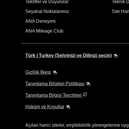
Teklifler ve Duyurular
Teknik De
Seyahat Noktalarımız
Site Hari
ANA Deneyimi
ANA Mileage Club
Türk | Turkey (Şehrinizi ve Dilinizi seçin)
Gizlilik İlkesi
Tanımlama Bilgileri Politikası
Tanımlama Bilgisi Tercihleri
Hüküm ve Koşullar
Açılan harici siteler, erişilebilirlik yönergelerine uy