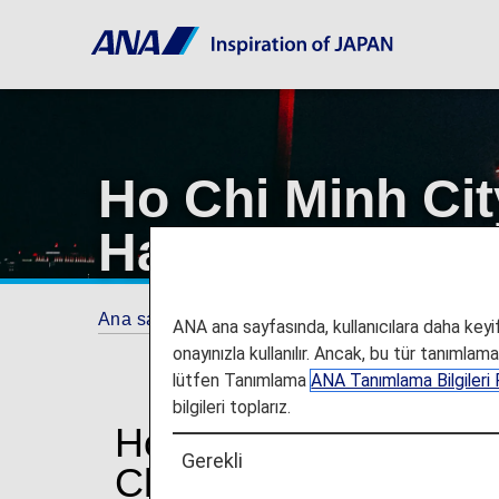
Ho Chi Minh Cit
Havaalanı
Ana sayfa
Seyahat Bilgileri
Havaalanı ve 
ANA ana sayfasında, kullanıcılara daha keyifl
onayınızla kullanılır. Ancak, bu tür tanımlam
lütfen Tanımlama
ANA Tanımlama Bilgileri P
bilgileri toplarız.
Ho Chi Minh City Tan
Gerekli
Chi Minh City Tan So