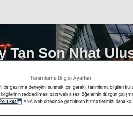
y Tan Son Nhat Ulus
Tanımlama Bilgisi Ayarları
Şehir Bilgileri
Ho Chi Minh City Tan Son Nhat Uluslararası
i bir gezinme deneyimi sunmak için gerekli tanımlama bilgileri kullan
a bilgilerinin reddedilmesi bazı web sitesi öğelerinin düzgün çalışmas
olitikası
. ANA web sitesinde gezinirken hizmetlerimizi daha kola
 Son Nhat Uluslararası Hava
n Nhat Uluslararası Havaal