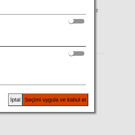
olayca halletmek için ihtiyaç duyacağınız
ğer bilgiler.
İptal
Seçimi uygula ve kabul et