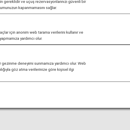
çin gereklidir ve uçuş rezervasyonlarınızı güvenli bir
urumunuzun kapanmamasını sağlar.
Havaalanı'na ve varış noktanıza giderken işlemlerinizi k
maçlar için anonim web tarama verilerini kullanır ve
r yapmamıza yardımcı olur.
hat Uluslararası Havaalanı Rehberi
li bir gezinme deneyimi sunmamıza yardımcı olur. Web
ığıyla göz atma verilerinize göre kişisel ilgi
mlerin yapılması, kalkış ve varış terminal haritaları ve di