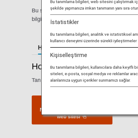
Bu tanımlama bilgileri, web sitesini çalıştırmak i
şekilde yapmanıza imkan tanımanın yanı sıra ot
Bu sayfada, Ho Chi Minh City Tan Son Nhat 
bilgileri bulabilirsiniz.
İstatistikler
Bu tanımlama bilgileri, analitik ve istatistiksel a
kullanıcı deneyimi üzerinde sürekli iyileştirmele
Havaalanı Rehberi
Kişiselleştirme
Ho Chi Minh City Tan Son N
Bu tanımlama bilgileri, kullanıcılara daha keyif
siteleri, e-posta, sosyal medya ve reklamlar aracıl
Tan Son Nhat Uluslararası Havaalanı'nda işle
alanlarınıza uygun içerikler sunmamızı sağlar.
Ho Chi Minh City Tan Son
Nhat Uluslararası Havaalanı
web sitesi