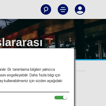
lararası
 Havaalanı
ılır. Ek tanımlama bilgileri yalnızca
ını engelleyebilir. Daha fazla bilgi için
y kullanabilmeniz için sizden aşağıdaki
alanına gidiş ve Ho
anından dönüş