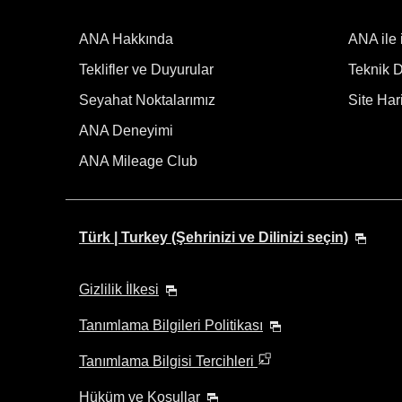
ANA Hakkında
ANA ile 
Teklifler ve Duyurular
Teknik De
Seyahat Noktalarımız
Site Hari
ANA Deneyimi
ANA Mileage Club
Türk | Turkey (Şehrinizi ve Dilinizi seçin)
Gizlilik İlkesi
Tanımlama Bilgileri Politikası
Tanımlama Bilgisi Tercihleri
Hüküm ve Koşullar