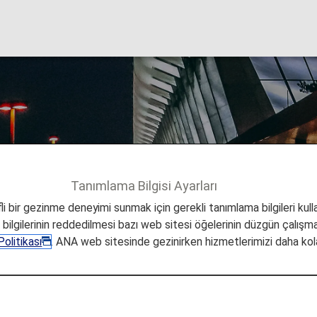
uino Uluslararası H
Tanımlama Bilgisi Ayarları
Şehir Bilgileri
Manila Ninoy Aquino Uluslararası Havaalanı
i bir gezinme deneyimi sunmak için gerekli tanımlama bilgileri kullan
a bilgilerinin reddedilmesi bazı web sitesi öğelerinin düzgün çalışmas
olitikası
. ANA web sitesinde gezinirken hizmetlerimizi daha kola
Uluslararası Havaalanına gi
 Havaalanından dönüş