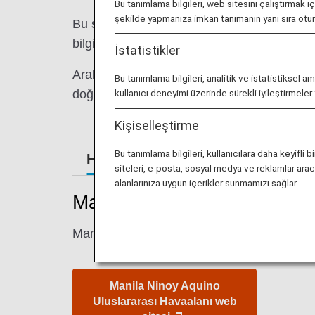
Bu tanımlama bilgileri, web sitesini çalıştırmak i
şekilde yapmanıza imkan tanımanın yanı sıra ot
Bu sayfada, Manila Ninoy Aquino Uluslararas
bilgileri bulabilirsiniz.
İstatistikler
Aralık 2022'den itibaren ANA check-in kontu
Bu tanımlama bilgileri, analitik ve istatistiksel a
doğrulayın.
kullanıcı deneyimi üzerinde sürekli iyileştirmele
Kişiselleştirme
Bu tanımlama bilgileri, kullanıcılara daha keyif
Havaalanı Rehberi
siteleri, e-posta, sosyal medya ve reklamlar aracıl
alanlarınıza uygun içerikler sunmamızı sağlar.
Manila Ninoy Aquino Ulusla
Manila Ninoy Aquino Uluslararası Havaalanı'n
Manila Ninoy Aquino
Uluslararası Havaalanı web