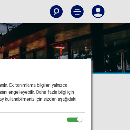
avaalanı
ılır. Ek tanımlama bilgileri yalnızca
ını engelleyebilir. Daha fazla bilgi için
y kullanabilmeniz için sizden aşağıdaki
diş ve Manila Ninoy