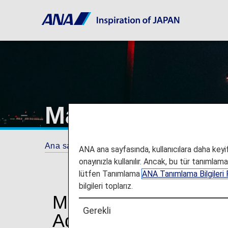
Manila Ninoy Aq
Ana sayfa
Seyahat Bilgileri
Havaalanı ve 
ANA ana sayfasında, kullanıcılara daha keyifl
onayınızla kullanılır. Ancak, bu tür tanımlam
lütfen Tanımlama
ANA Tanımlama Bilgileri P
bilgileri toplarız.
Manila Ninoy Aquino 
Gerekli
Aquino Uluslararası