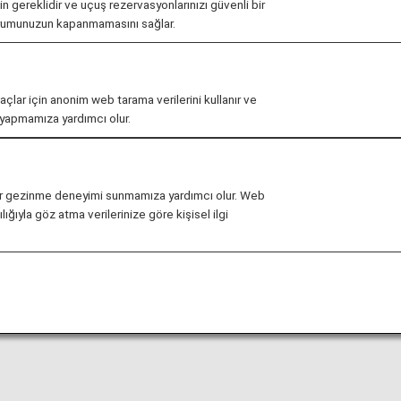
çin gereklidir ve uçuş rezervasyonlarınızı güvenli bir
urumunuzun kapanmamasını sağlar.
ı Havaalanı'na ve varış noktanıza giderken işlemlerinizi
arlarında değişiklik yapılabilir. Lütfen kalkış gününüzde
maçlar için anonim web tarama verilerini kullanır ve
r yapmamıza yardımcı olur.
li bir gezinme deneyimi sunmamıza yardımcı olur. Web
ığıyla göz atma verilerinize göre kişisel ilgi
rarası Havaalanı Rehberi
da işlemlerin yapılması, kalkış ve varış terminal haritalar