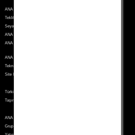
ANA Hakkında
Teklifler ve Duyurular
Seyahat Noktalarımız
ANA Deneyimi
ANA Mileage Club
ANA ile iletişime geçin
Teknik Destek (Erişilebilirlik)
Site Haritası
Türkiye çıkışlı güzergahlardaki yolcular
Taşıma Koşulları
ANA Group
Grup Şirketleri
Yatırımcı İlişkileri