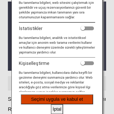
Bu tanımlama bilgileri, web sitesini çalıştırmak için
gereklidir ve uçuş rezervasyonlarınızı güvenli bir
AB Üyesi Ülkelerdeki yeni Giriş/Çıkış Sisteminin
şekilde yapmanıza imkan tanımanın yanı sıra
(EES) Uygulanması
oturumunuzun kapanmamasını sağlar.
Yeni Giriş/Çıkış Sisteminin (EES) Uygulanması 12
Ekim 2025'te başlayacaktır.
İstatistikler
EES'yi uygulayan AB üyesi ülkeler sistemi aşamalı
şekilde sınırlarında uygulamaya başlayacaktır.
Bu tanımlama bilgileri, analitik ve istatistiksel
Buna göre sınır geçiş noktalarında aşamalı şekilde
amaçlar için anonim web tarama verilerini kullanır
veri toplama işlemi yapılmaya başlanacaktır ve 10
ve kullanıcı deneyimi üzerinde sürekli iyileştirmeler
Nisan 2026 tarihine kadar tamamen uygulanmaya
yapmamıza yardımcı olur.
geçilecektir.
Lütfen daha fazla ayrıntı için
AB web sitesine
Kişiselleştirme
(Yalnızca İngilizce)
göz atın.
Bu tanımlama bilgileri, kullanıcılara daha keyifli bir
gezinme deneyimi sunmamıza yardımcı olur. Web
siteleri, e-posta, sosyal medya ve reklamlar
Havaalanı Rehberi
aracılığıyla göz atma verilerinize göre kişisel ilgi
alanlarınıza uygun içerikler sunmamızı sağlar.
Stockholm - Arlanda Uluslararası Havaalanı
Seçimi uygula ve kabul et
Rehberi
İptal