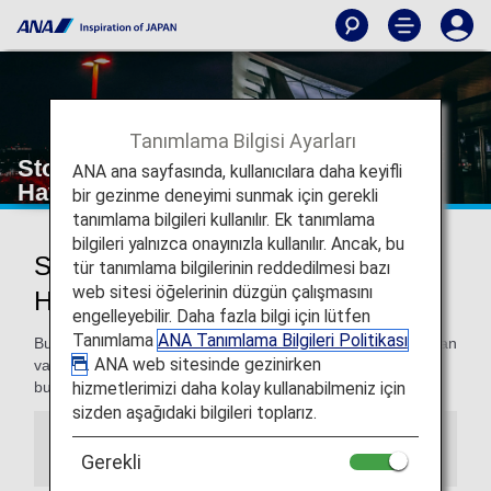
Tanımlama Bilgisi Ayarları
Stockholm - Arlanda Uluslararası
ANA ana sayfasında, kullanıcılara daha keyifli
Havaalanı
bir gezinme deneyimi sunmak için gerekli
tanımlama bilgileri kullanılır. Ek tanımlama
bilgileri yalnızca onayınızla kullanılır. Ancak, bu
Stockholm - Arlanda Uluslararası
tür tanımlama bilgilerinin reddedilmesi bazı
web sitesi öğelerinin düzgün çalışmasını
Havaalanına gidiş ve oradan dönüş
engelleyebilir. Daha fazla bilgi için lütfen
Tanımlama
ANA Tanımlama Bilgileri Politikası
Bu sayfada, Stockholm - Arlanda Uluslararası Havaalanından
. ANA web sitesinde gezinirken
varış noktanıza kolayca ulaşmanız için gereken bilgileri
hizmetlerimizi daha kolay kullanabilmeniz için
bulacaksınız.
sizden aşağıdaki bilgileri toplarız.
Bilgiler
Gerekli