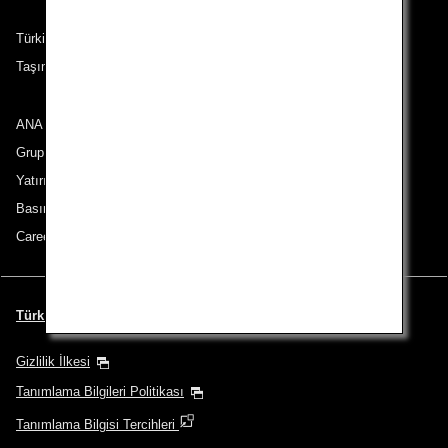
Türkiye çıkışlı güzergahlardaki yolcular
Taşıma Koşulları
ANA Group
Grup Şirketleri
Yatırımcı İlişkileri
Basın Bülteni
Careers (English Only)
Türk | Turkey (Şehrinizi ve Dilinizi seçin)
Gizlilik İlkesi
Tanımlama Bilgileri Politikası
Tanımlama Bilgisi Tercihleri