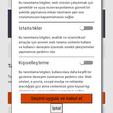
Bu tanımlama bilgileri, web sitesini çalıştırmak için
gereklidir ve uçuş rezervasyonlarınızı güvenli bir
şekilde yapmanıza imkan tanımanın yanı sıra
Check-in kontuarı değişiklikleri
oturumunuzun kapanmamasını sağlar.
27 Ekim 2024 tarihinden itibaren check-in kontuarı
"No.2"den "No.4"e değiştirilecektir.
İstatistikler
Lütfen eski check-in kontuarına gitmeyin.
Bu tanımlama bilgileri, analitik ve istatistiksel
amaçlar için anonim web tarama verilerini kullanır
ve kullanıcı deneyimi üzerinde sürekli iyileştirmeler
Havaalanı Rehberi
yapmamıza yardımcı olur.
Kişiselleştirme
Taipei Songshan Havaalanı Rehberi
Bu tanımlama bilgileri, kullanıcılara daha keyifli bir
Taipei Songshan Havaalanında işlemlerin yapılması, kalkış
gezinme deneyimi sunmamıza yardımcı olur. Web
ve varış terminal haritaları ve diğer bilgiler.
siteleri, e-posta, sosyal medya ve reklamlar
aracılığıyla göz atma verilerinize göre kişisel ilgi
alanlarınıza uygun içerikler sunmamızı sağlar.
Taipei Songshan Havaalanı web sitesi
Seçimi uygula ve kabul et
İptal