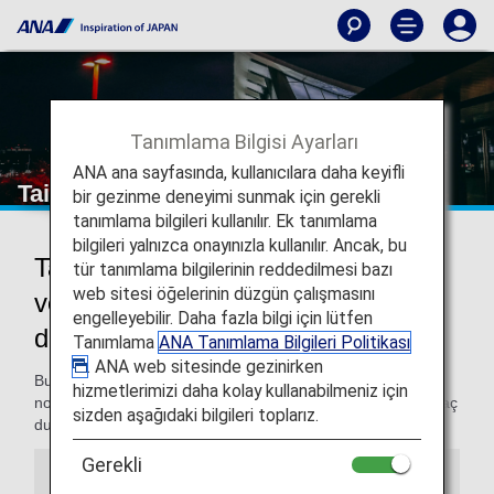
Tanımlama Bilgisi Ayarları
ANA ana sayfasında, kullanıcılara daha keyifli
Taipei Songshan Havaalanı
bir gezinme deneyimi sunmak için gerekli
tanımlama bilgileri kullanılır. Ek tanımlama
bilgileri yalnızca onayınızla kullanılır. Ancak, bu
Taipei Songshan Havaalanına gidiş
tür tanımlama bilgilerinin reddedilmesi bazı
web sitesi öğelerinin düzgün çalışmasını
ve Taipei Songshan Havaalanından
engelleyebilir. Daha fazla bilgi için lütfen
dönüş
Tanımlama
ANA Tanımlama Bilgileri Politikası
. ANA web sitesinde gezinirken
Bu sayfada, Taipei Songshan Havaalanı'na ve varış
hizmetlerimizi daha kolay kullanabilmeniz için
noktanıza giderken işlemlerinizi kolayca halletmek için ihtiyaç
sizden aşağıdaki bilgileri toplarız.
duyacağınız bilgileri bulabilirsiniz.
Gerekli
Bilgiler