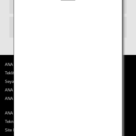
Varış Terminali
Kalkış Terminali
ANA Hakkında
Teklifler ve Duyurular
Seyahat Noktalarımız
ANA Deneyimi
ANA Mileage Club
ANA ile iletişime geçin
Teknik Destek (Erişilebilirlik)
Site Haritası