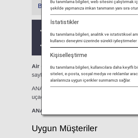
Bu tanımlama bilgileri, web sitesini çalıştırmak i
Bilgiler
şekilde yapmanıza imkan tanımanın yanı sıra ot
İstatistikler
Üçüncü taraf lounge hizmetleri ve Açıl
Bu tanımlama bilgileri, analitik ve istatistiksel a
kullanıcı deneyimi üzerinde sürekli iyileştirmele
Lounge'ın yer aldığı ülke veya eyalete b
Kişiselleştirme
Air China Lounge (23 Numaralı Lounge)
Bu tanımlama bilgileri, kullanıcılara daha keyif
siteleri, e-posta, sosyal medya ve reklamlar aracıl
sayfada, ANA tarafından gerçekleştirilen dış 
alanlarınıza uygun içerikler sunmamızı sağlar.
ANA tarafından gerçekleştirilen bir dış hat 
uçağa aktarma yaparken lounge erişim kriterle
ANA Suite Lounge kuponları bu lounge'd
Uygun Müşteriler