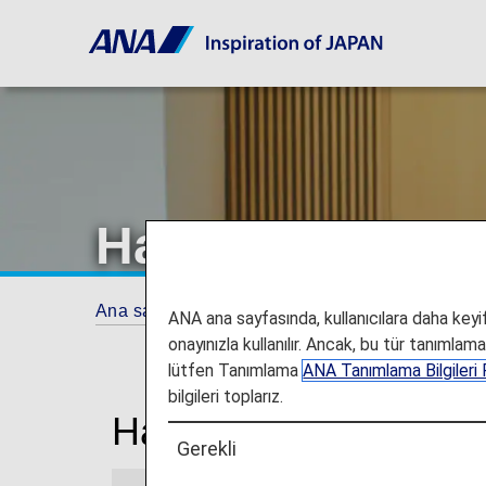
Hangzhou Havaa
Ana sayfa
Seyahat Bilgileri
Lounge'lar
ANA ana sayfasında, kullanıcılara daha keyifl
onayınızla kullanılır. Ancak, bu tür tanımlam
lütfen Tanımlama
ANA Tanımlama Bilgileri P
bilgileri toplarız.
Hangzhou Xiaoshan U
Gerekli