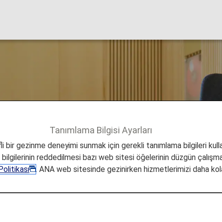
lanı Lounge'u
Tanımlama Bilgisi Ayarları
Hangzhou
i bir gezinme deneyimi sunmak için gerekli tanımlama bilgileri kullan
a bilgilerinin reddedilmesi bazı web sitesi öğelerinin düzgün çalışmas
olitikası
. ANA web sitesinde gezinirken hizmetlerimizi daha kola
luslararası Havaalanı Loun