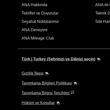
ANA Hakkında
ANA ile 
Teklifler ve Duyurular
Teknik De
Seyahat Noktalarımız
Site Hari
ANA Deneyimi
ANA Mileage Club
Türk | Turkey (Şehrinizi ve Dilinizi seçin)
Gizlilik İlkesi
Tanımlama Bilgileri Politikası
Tanımlama Bilgisi Tercihleri
Hüküm ve Koşullar