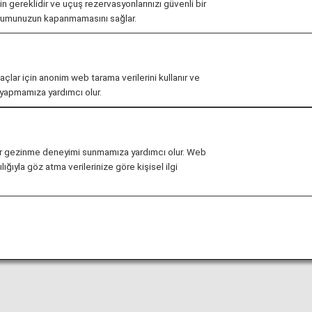
çin gereklidir ve uçuş rezervasyonlarınızı güvenli bir
urumunuzun kapanmamasını sağlar.
ış saatleri önceden haber vermeksizin değiştirilebilir.
maçlar için anonim web tarama verilerini kullanır ve
r yapmamıza yardımcı olur.
ağlı olarak lounge'a yönelik giriş koşullarıyla ilgili kısıtla
ve Hangzhou Xiaoshan Uluslararası Havaalanındaki
Lo
li bir gezinme deneyimi sunmamıza yardımcı olur. Web
ığıyla göz atma verilerinize göre kişisel ilgi
hat uçuşlarındaki lounge erişimine ilişkin kriterleri bulac
uçuşundan Japonya dışındaki bir havaalanında başka bir ha
ri farklı olabilir. Lütfen ilgili hava yolundan lounge erişi
a kullanılamaz.