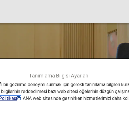
anı Lounge'ları
Tanımlama Bilgisi Ayarları
Houston
i bir gezinme deneyimi sunmak için gerekli tanımlama bilgileri kullan
a bilgilerinin reddedilmesi bazı web sitesi öğelerinin düzgün çalışmas
olitikası
. ANA web sitesinde gezinirken hizmetlerimizi daha kola
Kıtalararası Havaalanı Loun