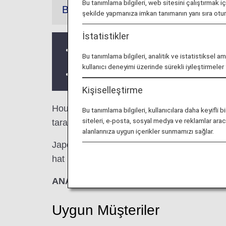
Bu tanımlama bilgileri, web sitesini çalıştırmak i
Bilgiler
şekilde yapmanıza imkan tanımanın yanı sıra ot
İstatistikler
Üçüncü taraf lounge hizmetleri ve Açıl
Bu tanımlama bilgileri, analitik ve istatistiksel a
kullanıcı deneyimi üzerinde sürekli iyileştirmele
Lounge'ın yer aldığı ülke veya eyalete b
Kişiselleştirme
Houston George Bush Kıtalararası Havaala
Bu tanımlama bilgileri, kullanıcılara daha keyif
siteleri, e-posta, sosyal medya ve reklamlar aracıl
tarafından gerçekleştirilen uluslararası uçuşl
alanlarınıza uygun içerikler sunmamızı sağlar.
Japonya dışındaki bir havaalanında, ANA tar
hat uçuşuna aktarma yapılan durumlarda, loung
ANA Suite Lounge kuponları bu lounge'l
Uygun Müşteriler