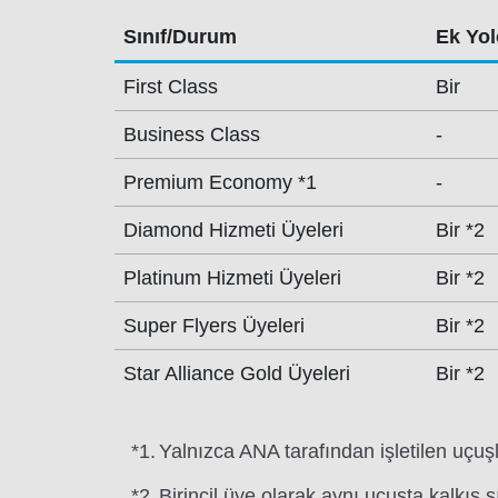
Sınıf/Durum
Ek Yolc
First Class
Bir
Business Class
-
Premium Economy *1
-
Diamond Hizmeti Üyeleri
Bir *2
Platinum Hizmeti Üyeleri
Bir *2
Super Flyers Üyeleri
Bir *2
Star Alliance Gold Üyeleri
Bir *2
*1.
Yalnızca ANA tarafından işletilen uçuş
*2.
Birincil üye olarak aynı uçuşta kalkış s