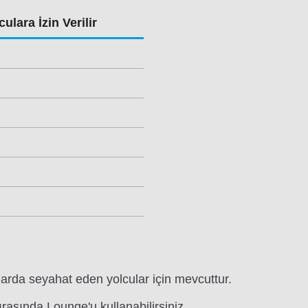
ulara İzin Verilir
larda seyahat eden yolcular için mevcuttur.
ırasında Lounge'u kullanabilirsiniz.