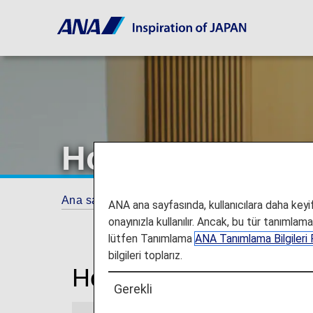
Houston Havaal
Ana sayfa
Seyahat Bilgileri
Lounge'lar
ANA ana sayfasında, kullanıcılara daha keyifl
onayınızla kullanılır. Ancak, bu tür tanımlam
lütfen Tanımlama
ANA Tanımlama Bilgileri P
bilgileri toplarız.
Houston George Bush 
Gerekli