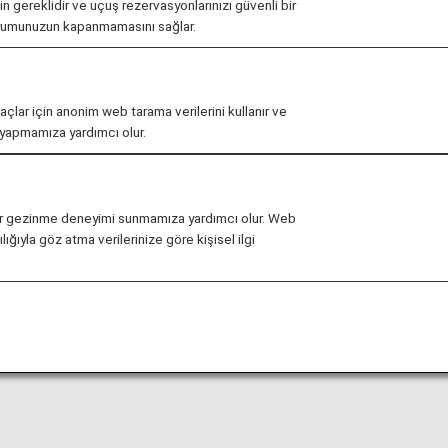
çin gereklidir ve uçuş rezervasyonlarınızı güvenli bir
urumunuzun kapanmamasını sağlar.
ış saatleri önceden haber vermeksizin değiştirilebilir.
maçlar için anonim web tarama verilerini kullanır ve
r yapmamıza yardımcı olur.
ağlı olarak lounge'a yönelik giriş koşullarıyla ilgili kısıtla
nı'ndaki
United Polaris Lounge
ve
United Club
kullanı
li bir gezinme deneyimi sunmamıza yardımcı olur. Web
ığıyla göz atma verilerinize göre kişisel ilgi
arda lounge erişimi kriterleri hakkında bilgi edinebilirsini
afından gerçekleştirilen bir dış hat uçuşundan başka bir h
e erişimi kriterleri farklı olabilir—lounge erişim kriterle
arda kullanılamaz.