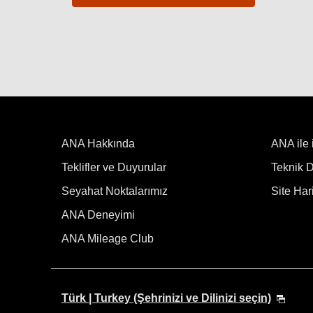
ANA Hakkında
ANA ile 
Teklifler ve Duyurular
Teknik De
Seyahat Noktalarımız
Site Hari
ANA Deneyimi
ANA Mileage Club
Türk | Turkey (Şehrinizi ve Dilinizi seçin)