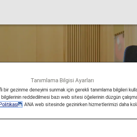
anı Lounge'u
Tanımlama Bilgisi Ayarları
Meksiko
i bir gezinme deneyimi sunmak için gerekli tanımlama bilgileri kullan
a bilgilerinin reddedilmesi bazı web sitesi öğelerinin düzgün çalışmas
olitikası
. ANA web sitesinde gezinirken hizmetlerimizi daha kola
 Havaalanı Lounge'u