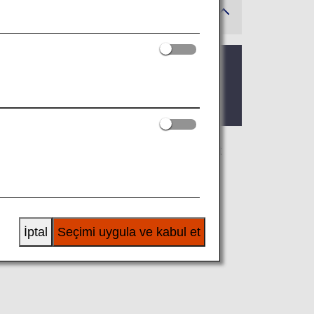
malar olabilir.
, ANA tarafından gerçekleştirilen dış hat
va yolu tarafından işletilen bir yurt içi
m kriterlerini onaylayın.
İptal
Seçimi uygula ve kabul et