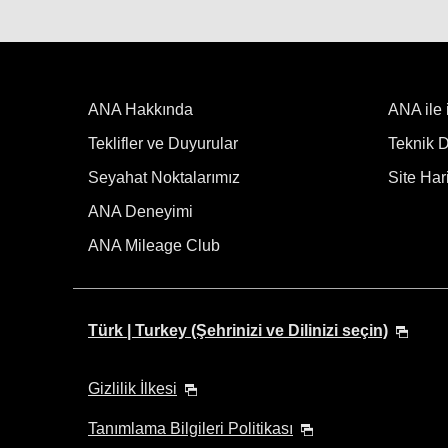
ANA Hakkında
ANA ile 
Teklifler ve Duyurular
Teknik De
Seyahat Noktalarımız
Site Hari
ANA Deneyimi
ANA Mileage Club
Türk | Turkey (Şehrinizi ve Dilinizi seçin)
Gizlilik İlkesi
Tanımlama Bilgileri Politikası