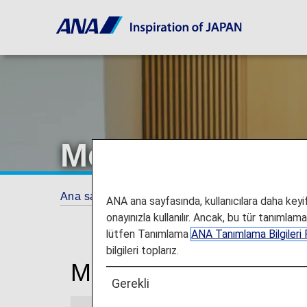
Meksiko Havaal
Ana sayfa
Seyahat Bilgileri
Lounge'lar
ANA ana sayfasında, kullanıcılara daha keyifl
onayınızla kullanılır. Ancak, bu tür tanımlam
lütfen Tanımlama
ANA Tanımlama Bilgileri P
bilgileri toplarız.
Meksiko Uluslararası
Gerekli