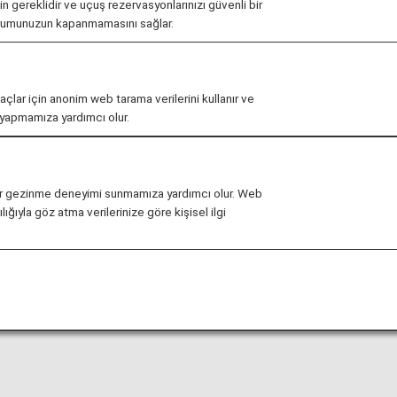
çin gereklidir ve uçuş rezervasyonlarınızı güvenli bir
urumunuzun kapanmamasını sağlar.
ış saatleri önceden haber vermeksizin değiştirilebilir.
maçlar için anonim web tarama verilerini kullanır ve
r yapmamıza yardımcı olur.
ağlı olarak lounge'a yönelik giriş koşullarıyla ilgili kısıtla
rand Lounge Elite
kullanımınız için hazırdır. Bu sayfada
li bir gezinme deneyimi sunmamıza yardımcı olur. Web
ığıyla göz atma verilerinize göre kişisel ilgi
eri bulacaksınız.
uçuşundan Japonya dışındaki bir havaalanında başka bir ha
ri farklı olabilir. Lütfen ilgili hava yolundan lounge erişi
a kullanılamaz.