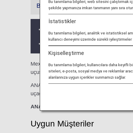
Bu tanımlama bilgileri, web sitesini çalıştırmak i
Bilgiler
şekilde yapmanıza imkan tanımanın yanı sıra ot
İstatistikler
Üçüncü taraf lounge hizmetleri ve Açıl
Bu tanımlama bilgileri, analitik ve istatistiksel a
kullanıcı deneyimi üzerinde sürekli iyileştirmele
Lounge'ın yer aldığı ülke veya eyalete b
Kişiselleştirme
Mexico City Uluslararası Havaalanı'ndaki
G
Bu tanımlama bilgileri, kullanıcılara daha keyif
siteleri, e-posta, sosyal medya ve reklamlar aracıl
uçuşlarındaki lounge erişimine ilişkin kriterl
alanlarınıza uygun içerikler sunmamızı sağlar.
ANA tarafından gerçekleştirilen bir dış hat 
uçağa aktarma yaparken lounge erişim kriterle
ANA Suite Lounge kuponları bu lounge'd
Uygun Müşteriler