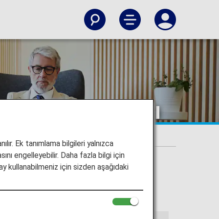
nı Lounge'ları
ılır. Ek tanımlama bilgileri yalnızca
ını engelleyebilir. Daha fazla bilgi için
y kullanabilmeniz için sizden aşağıdaki
ı