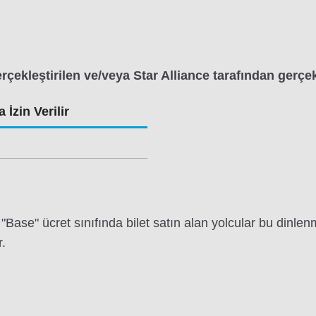
ekleştirilen ve/veya Star Alliance tarafından gerçekle
 İzin Verilir
a "Base" ücret sınıfında bilet satın alan yolcular bu di
r.