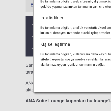
Bu tanımlama bilgileri, web sitesini çalıştırmak i
Bilgiler
şekilde yapmanıza imkan tanımanın yanı sıra ot
İstatistikler
NH107 uçuşundaki yolcular G salonund
Bu tanımlama bilgileri, analitik ve istatistiksel a
kullanıcı deneyimi üzerinde sürekli iyileştirmele
Üçüncü taraf lounge hizmetleri ve Açıl
Kişiselleştirme
Lounge'ın yer aldığı ülke veya eyalete b
Bu tanımlama bilgileri, kullanıcılara daha keyif
siteleri, e-posta, sosyal medya ve reklamlar aracıl
alanlarınıza uygun içerikler sunmamızı sağlar.
San Francisco Uluslararası Havaalanı'ndak
tarafından gerçekleştirilen dış hat uçuşlarında
ANA Group tarafından gerçekleştirilen bir u
aktarma yaparken lounge erişimi kriterleri far
ANA Suite Lounge kuponları bu lounge'l