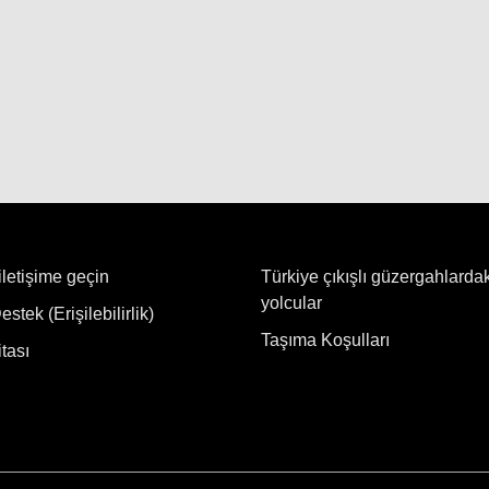
iletişime geçin
Türkiye çıkışlı güzergahlarda
yolcular
stek (Erişilebilirlik)
Taşıma Koşulları
tası