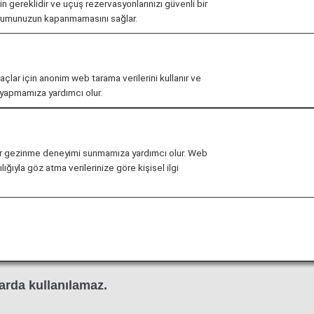
çin gereklidir ve uçuş rezervasyonlarınızı güvenli bir
urumunuzun kapanmamasını sağlar.
aki United Club’tan yararlanabilir.
maçlar için anonim web tarama verilerini kullanır ve
r yapmamıza yardımcı olur.
ış saatleri önceden haber vermeksizin değiştirilebilir.
ağlı olarak lounge'a yönelik giriş koşullarıyla ilgili kısıtla
li bir gezinme deneyimi sunmamıza yardımcı olur. Web
ığıyla göz atma verilerinize göre kişisel ilgi
i
United Polaris Lounge
ve
United Club
kullanımınız i
ki lounge erişimine ilişkin kriterleri bulabilirsiniz.
çuştan, Japonya dışındaki bir havaalanında başka bir hav
klılık gösterebilir. Lütfen ilgili hava yolu şirketinden loun
arda kullanılamaz.