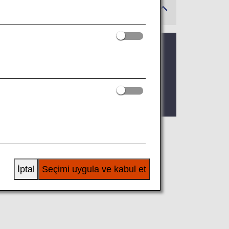
malar olabilir.
çin hazırdır. Bu sayfada, ANA Group
İptal
Seçimi uygula ve kabul et
a yolunun gerçekleştirdiği bir uçuşa
ge erişim kriterlerini doğrulayın.