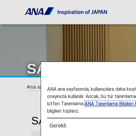
SAN Francisco U
Ana sayfa
Seyahat Bilgileri
Lounge'lar
ANA ana sayfasında, kullanıcılara daha keyifl
onayınızla kullanılır. Ancak, bu tür tanımlam
lütfen Tanımlama
ANA Tanımlama Bilgileri P
bilgileri toplarız.
SAN Francisco Ulusla
Gerekli