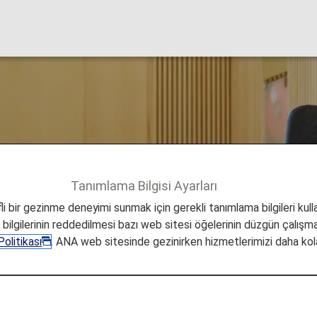
luslararası Havaala
Tanımlama Bilgisi Ayarları
San Francisco
i bir gezinme deneyimi sunmak için gerekli tanımlama bilgileri kullan
a bilgilerinin reddedilmesi bazı web sitesi öğelerinin düzgün çalışmas
olitikası
. ANA web sitesinde gezinirken hizmetlerimizi daha kola
rarası Havaalanı Lounge'lar