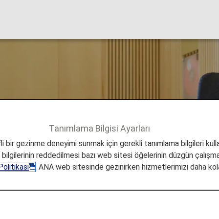
 Havaalanı Lounge'
Tanımlama Bilgisi Ayarları
Singapur
i bir gezinme deneyimi sunmak için gerekli tanımlama bilgileri kullan
a bilgilerinin reddedilmesi bazı web sitesi öğelerinin düzgün çalışmas
olitikası
. ANA web sitesinde gezinirken hizmetlerimizi daha kola
alanı Lounge'ları