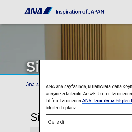
Singapur Changi
Ana sayfa
Seyahat Bilgileri
Lounge'lar
ANA ana sayfasında, kullanıcılara daha keyifl
onayınızla kullanılır. Ancak, bu tür tanımlam
lütfen Tanımlama
ANA Tanımlama Bilgileri P
bilgileri toplarız.
Singapur Changi Hava
Gerekli