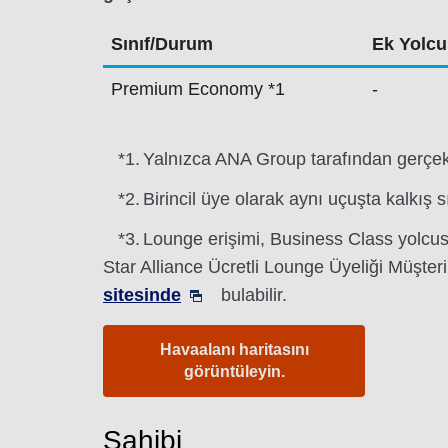
Sınıf/Durum
Ek Yolcul
Premium Economy *1
-
*1.
Yalnızca ANA Group tarafından gerçekle
*2.
Birincil üye olarak aynı uçuşta kalkış s
*3.
Lounge erişimi, Business Class yolcusu
Star Alliance Ücretli Lounge Üyeliği Müşteril
sitesinde
bulabilir.
Havaalanı haritasını
görüntüleyin.
Sahibi