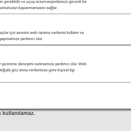
çin gereklidir ve uçuş rezervasyonlarınızı güvenli bir
urumunuzun kapanmamasını sağlar.
ış saatleri önceden haber vermeksizin değiştirilebilir.
maçlar için anonim web tarama verilerini kullanır ve
r yapmamıza yardımcı olur.
ağlı olarak lounge'a yönelik giriş koşullarıyla ilgili kısıtla
 Class SilverKris Lounge
,
KrisFlyer Gold Lounge
ve
li bir gezinme deneyimi sunmamıza yardımcı olur. Web
ığıyla göz atma verilerinize göre kişisel ilgi
fada, ANA tarafından gerçekleştirilen uluslararası uçuşla
çuştan, Japonya dışındaki bir havaalanında başka bir hav
klılık gösterebilir. Lütfen ilgili hava yolu şirketinden loun
 kullanılamaz.