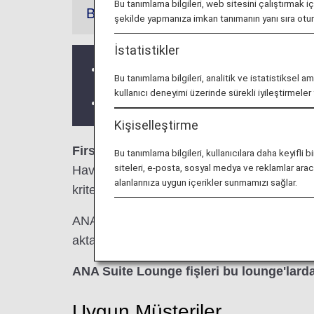
Bu tanımlama bilgileri, web sitesini çalıştırmak i
Bilgiler
şekilde yapmanıza imkan tanımanın yanı sıra ot
İstatistikler
Üçüncü taraf lounge hizmetleri ve Açıl
Bu tanımlama bilgileri, analitik ve istatistiksel a
kullanıcı deneyimi üzerinde sürekli iyileştirmele
Lounge'ın yer aldığı ülke veya eyalete b
Kişiselleştirme
First Class SilverKris Lounge, Business
Bu tanımlama bilgileri, kullanıcılara daha keyif
siteleri, e-posta, sosyal medya ve reklamlar aracıl
Havaalanında kullanımınıza hazırdır. Bu say
alanlarınıza uygun içerikler sunmamızı sağlar.
kriterlerini bulacaksınız.
ANA Group tarafından gerçekleştirilen bir u
aktarma yaparken lounge erişimi kriterleri far
ANA Suite Lounge fişleri bu lounge'larda
Uygun Müşteriler