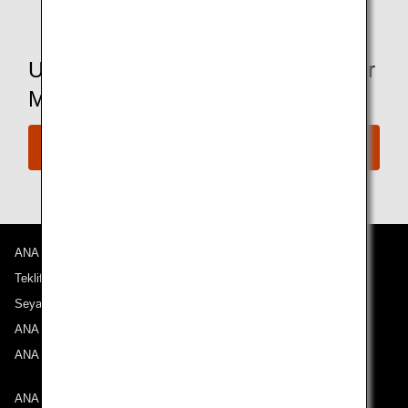
Uçuş Rezervasyonu Yapmaya Hazır
Mısınız?
Hemen Rezervasyon Yapın
ANA Hakkında
Teklifler ve Duyurular
Seyahat Noktalarımız
ANA Deneyimi
ANA Mileage Club
ANA ile iletişime geçin