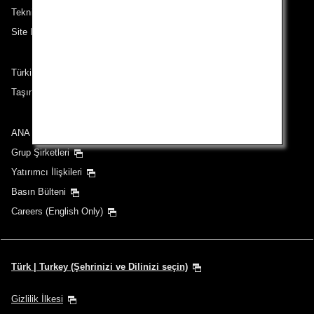
Teknik Destek (Erişilebilirlik)
Site Haritası
Türkiye çıkışlı güzergahlardaki yolcular
Taşıma Koşulları
ANA Group
Grup Şirketleri
Yatırımcı İlişkileri
Basın Bülteni
Careers (English Only)
Türk | Turkey (Şehrinizi ve Dilinizi seçin)
Gizlilik İlkesi