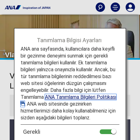
Tanımlama Bilgisi Ayarları
ANA ana sayfasında, kullanıcılara daha keyifli
Vladivostok Havaalanı Lounge'u
bir gezinme deneyimi sunmak için gerekli
tanımlama bilgileri kullanılır. Ek tanımlama
bilgileri yalnızca onayınızla kullanılır. Ancak, bu
Vladivostok Uluslararası Havaalanı
tür tanımlama bilgilerinin reddedilmesi bazı
web sitesi öğelerinin düzgün çalışmasını
Lounge'u
engelleyebilir. Daha fazla bilgi için lütfen
Tanımlama
ANA Tanımlama Bilgileri Politikası
. ANA web sitesinde gezinirken
Bilgiler
hizmetlerimizi daha kolay kullanabilmeniz için
sizden aşağıdaki bilgileri toplarız.
Üçüncü taraf lounge hizmetleri ve Açılış saatleri
Gerekli
önceden haber vermeksizin değiştirilebilir.