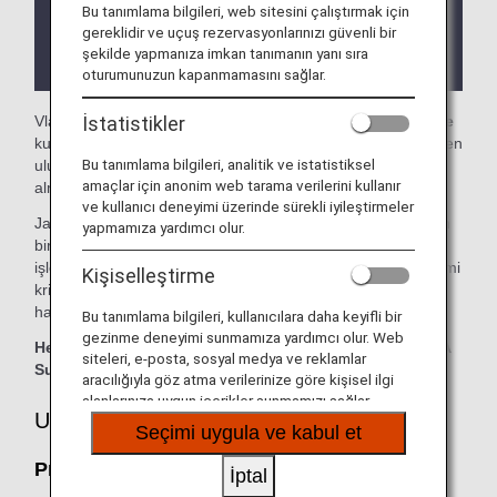
Bu tanımlama bilgileri, web sitesini çalıştırmak için
Lounge'ın yer aldığı ülke veya eyalete bağlı olarak
gereklidir ve uçuş rezervasyonlarınızı güvenli bir
lounge'a yönelik giriş koşullarıyla ilgili kısıtlamalar
şekilde yapmanıza imkan tanımanın yanı sıra
olabilir.
oturumunuzun kapanmamasını sağlar.
İstatistikler
Vladivostok Uluslararası Havaalanı'ndaki
Primorye Lounge
kullanımınız için hazırdır. Bu sayfada, ANA tarafından işletilen
Bu tanımlama bilgileri, analitik ve istatistiksel
uluslararası uçuşlara yönelik lounge erişimi kriterleri yer
amaçlar için anonim web tarama verilerini kullanır
almaktadır.
ve kullanıcı deneyimi üzerinde sürekli iyileştirmeler
Japonya dışındaki bir havaalanında ANA tarafından işletilen
yapmamıza yardımcı olur.
bir uluslararası uçuştan başka bir hava yolu tarafından
işletilen bir yurt içi uçuşa aktarma yaptığınızda lounge erişimi
Kişiselleştirme
kriterleri farklı olabilir. Lütfen lounge erişimi kriterlerini ilgili
hava yolu ile doğrulayın.
Bu tanımlama bilgileri, kullanıcılara daha keyifli bir
gezinme deneyimi sunmamıza yardımcı olur. Web
Her bir hizmete yönelik ilgili sayfanın kontrolü için ANA
siteleri, e-posta, sosyal medya ve reklamlar
Suite Lounge kuponları gerekir.
aracılığıyla göz atma verilerinize göre kişisel ilgi
alanlarınıza uygun içerikler sunmamızı sağlar.
Uygun Müşteriler
Seçimi uygula ve kabul et
Primorye Lounge:
İptal