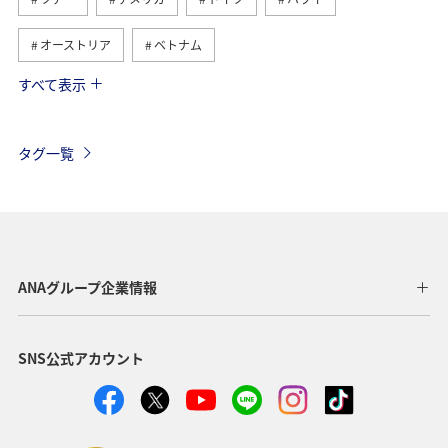
オーストリア
ベトナム
すべて表示
フランス
イタリア
冬
タイ
東南アジア・南アジア
香港
オーストラリア
タグ一覧
メキシコ
シンガポール
スペイン
夏
韓国
イギリス
ベルギー
スイス
台湾
インドネシア
旅ナカ
ヨーロッパ
カナダ
ANAグループ企業情報
春
秋
フィリピン
年末年始
グルメ
SNS公式アカウント
ANAショッピング A-style
東北地方
国内
アメリカ・カナダ・中南米
東アジア
クリスマス