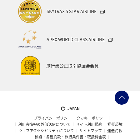
ライフ
日常
ショッピング＆ライフ
カップル
SKYTRAX 5 STAR AIRLINE
ミュンヘン
青森県
歴史・文化・芸術
家族旅行
秋田県
宮城県
福岡県
千葉県
三重県
APEX WORLD CLASS AIRLINE
札幌
北海道
兵庫県
広島県
神戸
オセアニア
旅行業公正取引協議会会員
JAPAN
プライバシーポリシー
クッキーポリシー
利用者情報の外部送信について
サイト利用規約
推奨環境
ウェブアクセシビリティについて
サイトマップ
運送約款
標識・各種約款・旅行条件書・取扱料金表