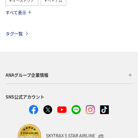
オーストリア
ベトナム
すべて表示
フランス
イタリア
冬
タイ
東南アジア・南アジア
香港
オーストラリア
タグ一覧
メキシコ
シンガポール
スペイン
夏
韓国
イギリス
ベルギー
スイス
台湾
インドネシア
旅ナカ
ヨーロッパ
カナダ
ANAグループ企業情報
春
秋
フィリピン
年末年始
グルメ
SNS公式アカウント
ANAショッピング A-style
東北地方
国内
アメリカ・カナダ・中南米
東アジア
クリスマス
ライフ
日常
ショッピング＆ライフ
カップル
SKYTRAX 5 STAR AIRLINE