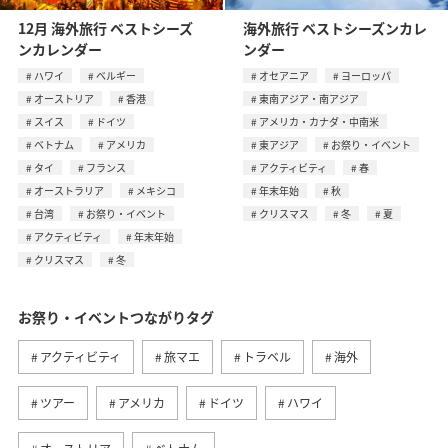
12月 海外旅行 ベストシーズ
海外旅行 ベストシーズンカレ
ンカレンダー
ンダー
ハワイ
ベルギー
オセアニア
ヨーロッパ
オーストリア
香港
東南アジア・南アジア
スイス
ドイツ
アメリカ・カナダ・中南米
ベトナム
アメリカ
東アジア
お祭り・イベント
タイ
フランス
アクティビティ
春
オーストラリア
メキシコ
年末年始
秋
台湾
お祭り・イベント
クリスマス
冬
夏
アクティビティ
年末年始
クリスマス
冬
お祭り・イベントつながりタグ
アクティビティ
旅マエ
トラベル
海外
ツアー
アメリカ
ドイツ
ハワイ