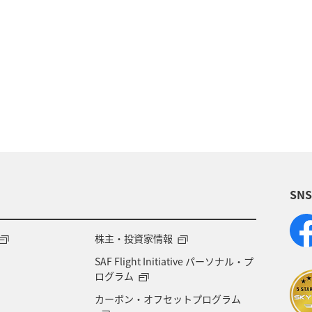
イ
東南アジア・南アジア
香港
オーストラリ
イギリス
ベルギー
スイス
台湾
インド
ダ
年末年始
グルメ
ANAショッピング A-styl
ア
クリスマス
ライフ
日常
ショッピン
SN
化・芸術
家族旅行
秋田県
宮城県
福岡
神戸
オセアニア
株主・投資家情報
SAF Flight Initiative パーソナル・プ
ログラム
カーボン・オフセットプログラム