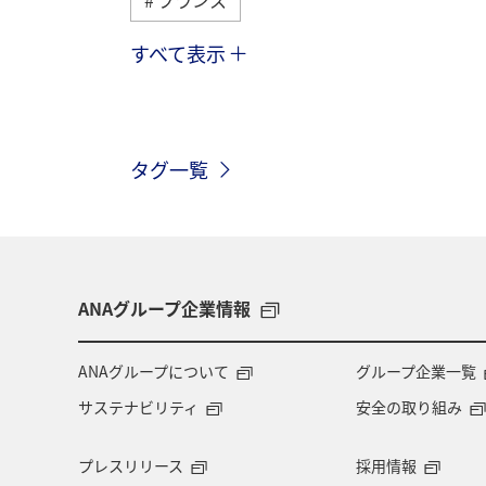
すべて表示
ハワイ
イタリア
冬
タ
シンガポール
夏
韓国
タグ一覧
秋
春
フィリピン
カナ
アメリカ・カナダ・中南米
東アジ
ミュンヘン
青森県
歴史・文
ANAグループ企業情報
北海道
兵庫県
広島県
ANAグループについて
グループ企業一覧
サステナビリティ
安全の取り組み
プレスリリース
採用情報