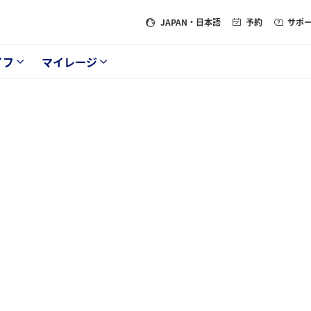
JAPAN
・日本語
予約
サポ
イフ
マイレージ