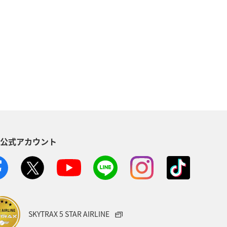
ア
メキシコ
スペイン
ネシア
旅ナカ
ヨーロッパ
e
東北地方
国内
グ＆ライフ
カップル
S公式アカウント
県
千葉県
三重県
札幌
SKYTRAX 5 STAR AIRLINE