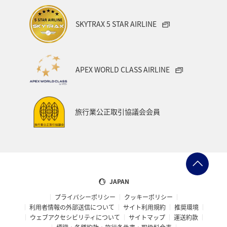
ライフ
日常
ショッピング＆ライフ
カップル
SKYTRAX 5 STAR AIRLINE
ミュンヘン
青森県
歴史・文化・芸術
家族旅行
秋田県
宮城県
福岡県
千葉県
三重県
APEX WORLD CLASS AIRLINE
札幌
北海道
兵庫県
広島県
神戸
オセアニア
旅行業公正取引協議会会員
JAPAN
プライバシーポリシー
クッキーポリシー
利用者情報の外部送信について
サイト利用規約
推奨環境
ウェブアクセシビリティについて
サイトマップ
運送約款