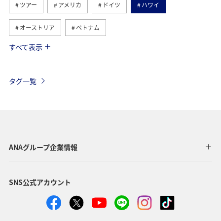
ツアー
アメリカ
ドイツ
ハワイ
オーストリア
ベトナム
すべて表示
フランス
イタリア
冬
タイ
東南アジア・南アジア
香港
オーストラリア
タグ一覧
メキシコ
シンガポール
スペイン
夏
韓国
イギリス
ベルギー
スイス
台湾
インドネシア
旅ナカ
ヨーロッパ
カナダ
ANAグループ企業情報
春
秋
フィリピン
年末年始
グルメ
SNS公式アカウント
ANAショッピング A-style
東北地方
国内
アメリカ・カナダ・中南米
東アジア
クリスマス