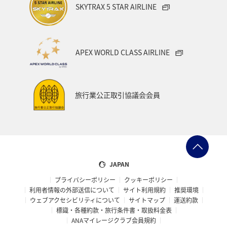
SKYTRAX 5 STAR AIRLINE
ミュンヘン
青森県
歴史・文化・芸術
家族旅行
秋田県
宮城県
福岡県
千葉県
三重県
APEX WORLD CLASS AIRLINE
札幌
北海道
兵庫県
広島県
神戸
オセアニア
旅行業公正取引協議会会員
JAPAN
プライバシーポリシー
クッキーポリシー
利用者情報の外部送信について
サイト利用規約
推奨環境
ウェブアクセシビリティについて
サイトマップ
運送約款
標識・各種約款・旅行条件書・取扱料金表
ANAマイレージクラブ会員規約