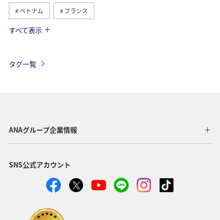
ベトナム
フランス
すべて表示
ハワイ
イタリア
冬
タイ
東南アジア・南アジア
香港
オーストラリア
タグ一覧
メキシコ
スペイン
シンガポール
夏
韓国
イギリス
ベルギー
スイス
台湾
インドネシア
旅ナカ
ヨーロッパ
秋
春
ANAグループ企業情報
フィリピン
カナダ
年末年始
グルメ
SNS公式アカウント
ANAショッピング A-style
東北地方
国内
アメリカ・カナダ・中南米
東アジア
クリスマス
ライフ
日常
ショッピング＆ライフ
カップル