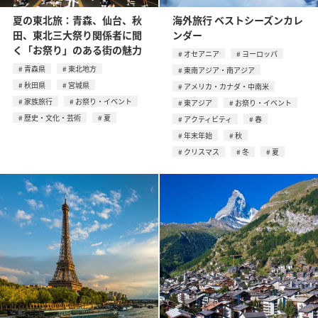
夏の東北旅：青森、仙台、秋
海外旅行 ベストシーズンカレ
田、東北三大祭り関係者に聞
ンダー
く「お祭り」のある街の魅力
オセアニア
ヨーロッパ
青森県
東北地方
東南アジア・南アジア
秋田県
宮城県
アメリカ・カナダ・中南米
家族旅行
お祭り・イベント
東アジア
お祭り・イベント
歴史・文化・芸術
夏
アクティビティ
春
年末年始
秋
クリスマス
冬
夏