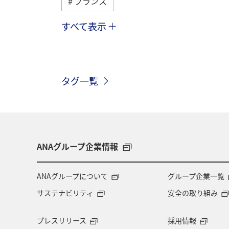
フランス
すべて表示
ハワイ
イタリア
冬
タ
シンガポール
夏
韓国
タグ一覧
秋
春
フィリピン
カナ
アメリカ・カナダ・中南米
東アジ
ミュンヘン
青森県
歴史・文
ANAグループ企業情報
北海道
兵庫県
広島県
ANAグループについて
グループ企業一覧
サステナビリティ
安全の取り組み
プレスリリース
採用情報