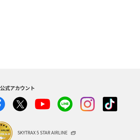
ア
メキシコ
スペイン
ネシア
旅ナカ
ヨーロッパ
e
東北地方
国内
グ＆ライフ
カップル
S公式アカウント
県
千葉県
三重県
札幌
SKYTRAX 5 STAR AIRLINE