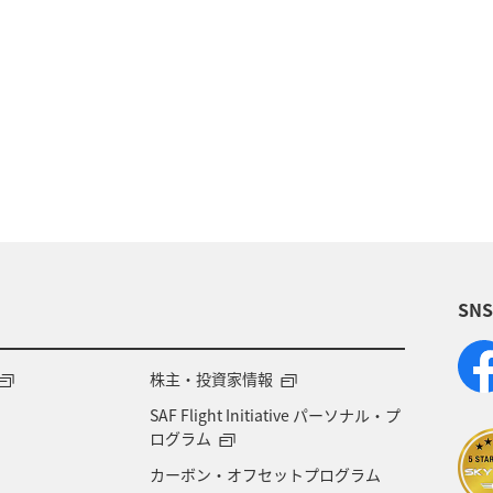
イ
東南アジア・南アジア
香港
オーストラリ
イギリス
ベルギー
スイス
台湾
インド
ダ
年末年始
グルメ
ANAショッピング A-styl
ア
クリスマス
ライフ
日常
ショッピン
SN
化・芸術
家族旅行
秋田県
宮城県
福岡
神戸
オセアニア
株主・投資家情報
SAF Flight Initiative パーソナル・プ
ログラム
カーボン・オフセットプログラム