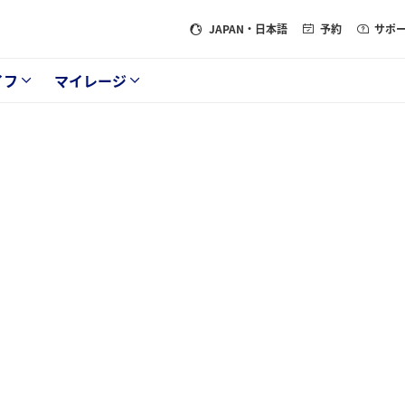
JAPAN
・日本語
予約
サポ
イフ
マイレージ