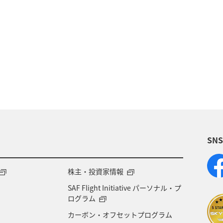
イ
東南アジア・南アジア
香港
オーストラリ
イギリス
ベルギー
スイス
台湾
インド
ダ
年末年始
グルメ
ANAショッピング A-styl
ア
クリスマス
ライフ
日常
ショッピン
SN
化・芸術
家族旅行
秋田県
宮城県
福岡
神戸
オセアニア
株主・投資家情報
SAF Flight Initiative パーソナル・プ
ログラム
カーボン・オフセットプログラム