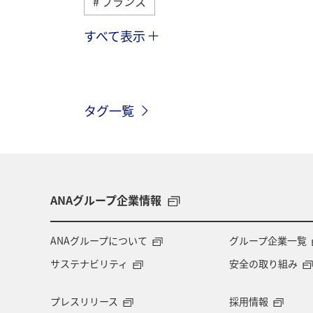
フランス
すべて表示
ハワイ
イタリア
冬
タ
シンガポール
夏
韓国
タグ一覧
秋
春
フィリピン
カナ
アメリカ・カナダ・中南米
東アジ
ミュンヘン
青森県
歴史・文
ANAグループ企業情報
北海道
兵庫県
広島県
ANAグループについて
グループ企業一覧
サステナビリティ
安全の取り組み
プレスリリース
採用情報