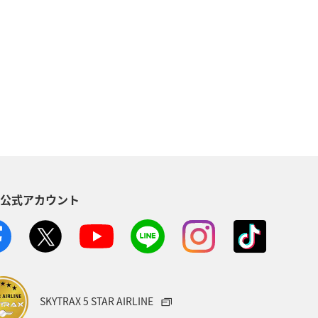
ア
メキシコ
スペイン
ネシア
旅ナカ
ヨーロッパ
e
東北地方
国内
グ＆ライフ
カップル
S公式アカウント
県
千葉県
三重県
札幌
SKYTRAX 5 STAR AIRLINE