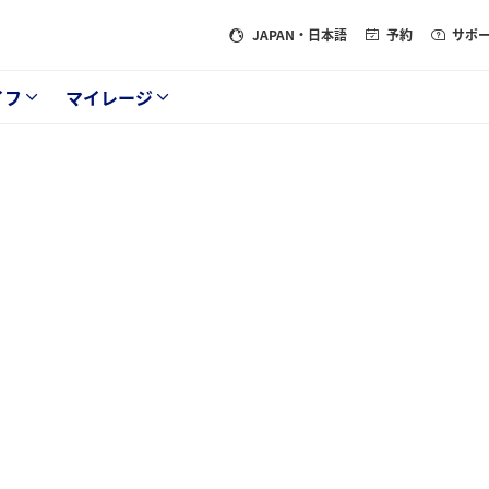
JAPAN
・日本語
予約
サポ
イフ
マイレージ