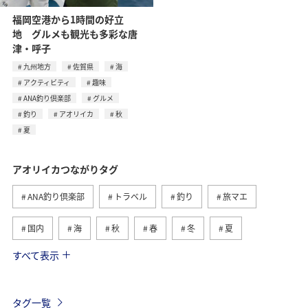
福岡空港から1時間の好立
地 グルメも観光も多彩な唐
津・呼子
九州地方
佐賀県
海
アクティビティ
趣味
ANA釣り倶楽部
グルメ
釣り
アオリイカ
秋
夏
アオリイカつながりタグ
ANA釣り倶楽部
トラベル
釣り
旅マエ
国内
海
秋
春
冬
夏
すべて表示
マダイ
メジナ
沖縄
クロダイ
鹿児島県
長崎県
イシダイ
マアジ
静岡県
タグ一覧