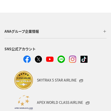
ロウニンアジ（GT）
石川県
九州地方
島根県
高知県
愛媛県
宮崎県
スズキ
宮古島
大分県
沖縄県
タチウオ
和歌山県
海外
ANAグループ企業情報
オーストラリア
旅ナカ
アクティビティ
趣味
SNS公式アカウント
グルメ
佐賀県
ブリ
南伊豆
関西地方
大阪府
SKYTRAX 5 STAR AIRLINE
APEX WORLD CLASS AIRLINE