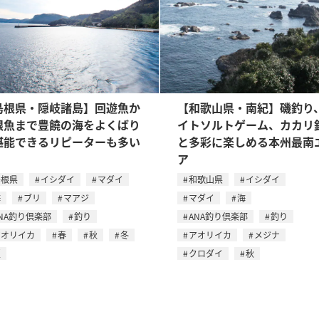
島根県・隠岐諸島】回遊魚か
【和歌山県・南紀】磯釣り
根魚まで豊饒の海をよくばり
イトソルトゲーム、カカリ
堪能できるリピーターも多い
と多彩に楽しめる本州最南
ア
島根県
イシダイ
マダイ
和歌山県
イシダイ
海
ブリ
マアジ
マダイ
海
NA釣り倶楽部
釣り
ANA釣り倶楽部
釣り
アオリイカ
春
秋
冬
アオリイカ
メジナ
夏
クロダイ
秋