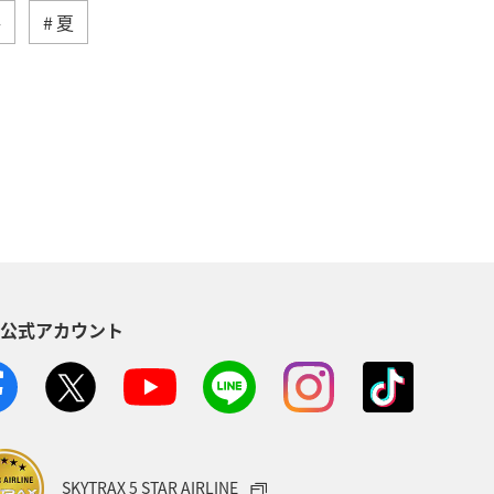
冬
夏
ジ
ロウニンアジ（GT）
県
宮崎県
スズキ
海外
味
グルメ
佐賀県
ブリ
S公式アカウント
SKYTRAX 5 STAR AIRLINE