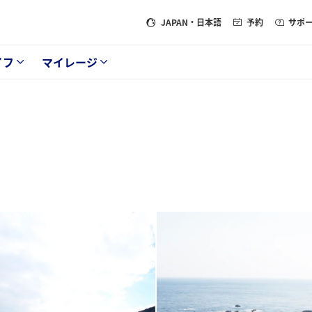
JAPAN
・日本語
予約
サポ
イフ
マイレージ