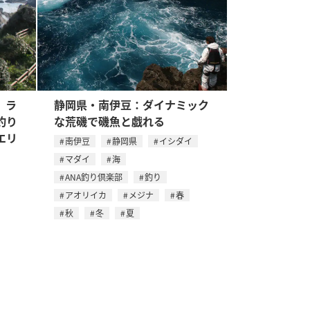
、ラ
静岡県・南伊豆：ダイナミック
釣り
な荒磯で磯魚と戯れる
エリ
南伊豆
静岡県
イシダイ
マダイ
海
ANA釣り倶楽部
釣り
アオリイカ
メジナ
春
秋
冬
夏