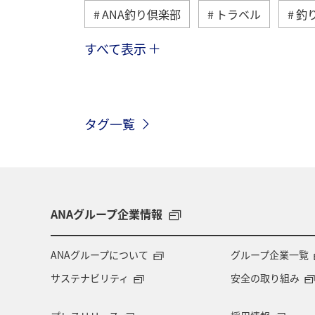
ANA釣り倶楽部
トラベル
釣
すべて表示
マダイ
メジナ
沖縄
ク
静岡県
石川県
九州地方
タグ一覧
オーストラリア
タチウオ
宮
南伊豆
関西地方
大阪府
ANAグループ企業情報
ANAグループについて
グループ企業一覧
サステナビリティ
安全の取り組み