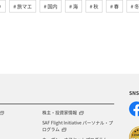
り
旅マエ
国内
海
秋
春
ロダイ
鹿児島県
長崎県
イシダイ
マア
高知県
愛媛県
島根県
和歌山県
大分
古島
沖縄県
旅ナカ
アクティビティ
趣
SN
株主・投資家情報
SAF Flight Initiative パーソナル・プ
ログラム