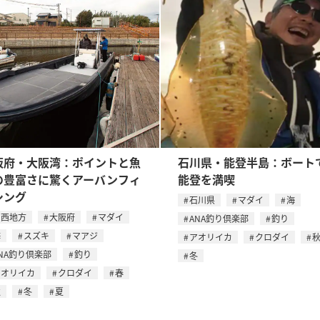
阪府・大阪湾：ポイントと魚
石川県・能登半島：ボート
の豊富さに驚くアーバンフィ
能登を満喫
シング
石川県
マダイ
海
関西地方
大阪府
マダイ
ANA釣り倶楽部
釣り
海
スズキ
マアジ
アオリイカ
クロダイ
NA釣り倶楽部
釣り
冬
アオリイカ
クロダイ
春
秋
冬
夏