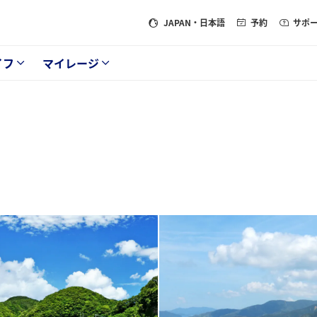
JAPAN
・日本語
予約
サポ
イフ
マイレージ