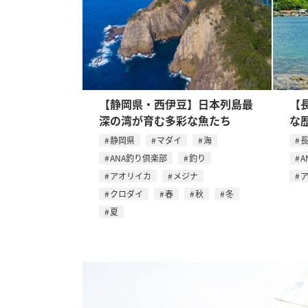
【静岡県・西伊豆】日本列島最
【
深の湾が育む多彩な魚たち
な
静岡県
マダイ
海
ANA釣り倶楽部
釣り
A
アオリイカ
メジナ
クロダイ
春
秋
冬
夏