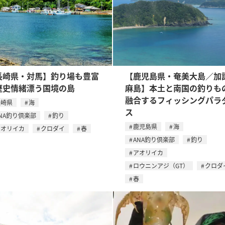
長崎県・対馬】釣り場も豊富
【鹿児島県・奄美大島／加
歴史情緒漂う国境の島
麻島】本土と南国の釣りも
融合するフィッシングパラ
長崎県
海
ス
NA釣り倶楽部
釣り
鹿児島県
海
アオリイカ
クロダイ
春
ANA釣り倶楽部
釣り
アオリイカ
ロウニンアジ（GT）
クロダ
春