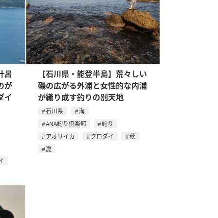
計呂
【石川県・能登半島】荒々しい
のが
磯の広がる外浦と女性的な内浦
ダイ
が織り成す釣りの別天地
石川県
海
ANA釣り倶楽部
釣り
アオリイカ
クロダイ
秋
夏
イ