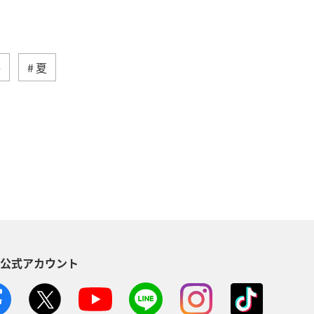
冬
夏
県
ロウニンアジ（GT）
タチウオ
高知県
ィ
趣味
グルメ
佐賀県
S公式アカウント