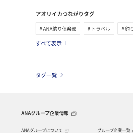
アオリイカつながりタグ
ANA釣り倶楽部
トラベル
釣
すべて表示
マダイ
メジナ
沖縄
ク
石川県
マアジ
九州地方
タグ一覧
愛媛県
島根県
海外
オ
ブリ
南伊豆
関西地方
ANAグループ企業情報
ANAグループについて
グループ企業一覧