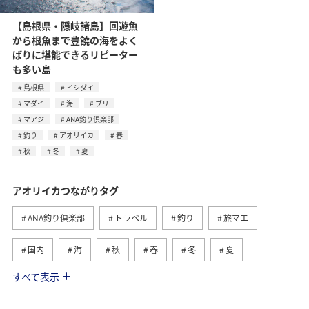
【島根県・隠岐諸島】回遊魚
から根魚まで豊饒の海をよく
ばりに堪能できるリピーター
も多い島
島根県
イシダイ
マダイ
海
ブリ
マアジ
ANA釣り倶楽部
釣り
アオリイカ
春
秋
冬
夏
アオリイカつながりタグ
ANA釣り倶楽部
トラベル
釣り
旅マエ
国内
海
秋
春
冬
夏
すべて表示
マダイ
メジナ
沖縄
クロダイ
鹿児島県