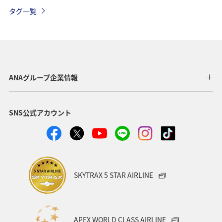
長崎県
イシダイ
ロウニンアジ（GT）
静岡県
タグ一覧
石川県
マアジ
九州地方
大分県
宮崎県
スズキ
宮古島
沖縄県
タチウオ
和歌山県
海外
オーストラリア
高知県
ANAグループ企業情報
愛媛県
島根県
旅ナカ
アクティビティ
SNS公式アカウント
趣味
グルメ
佐賀県
南伊豆
関西地方
大阪府
ブリ
SKYTRAX 5 STAR AIRLINE
APEX WORLD CLASS AIRLINE