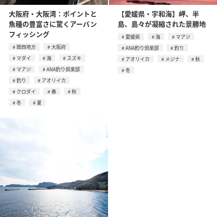
大阪府・大阪湾：ポイントと
【愛媛県・宇和海】岬、半
魚種の豊富さに驚くアーバン
島、島々が凝縮された景勝地
フィッシング
愛媛県
海
マアジ
関西地方
大阪府
ANA釣り倶楽部
釣り
マダイ
海
スズキ
アオリイカ
メジナ
秋
マアジ
ANA釣り倶楽部
冬
釣り
アオリイカ
クロダイ
春
秋
冬
夏