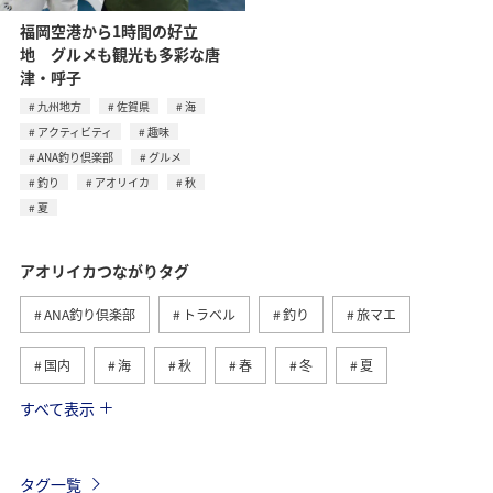
福岡空港から1時間の好立
地 グルメも観光も多彩な唐
津・呼子
九州地方
佐賀県
海
アクティビティ
趣味
ANA釣り倶楽部
グルメ
釣り
アオリイカ
秋
夏
アオリイカつながりタグ
ANA釣り倶楽部
トラベル
釣り
旅マエ
国内
海
秋
春
冬
夏
すべて表示
マダイ
メジナ
沖縄
クロダイ
鹿児島県
長崎県
イシダイ
静岡県
ロウニンアジ（GT）
タグ一覧