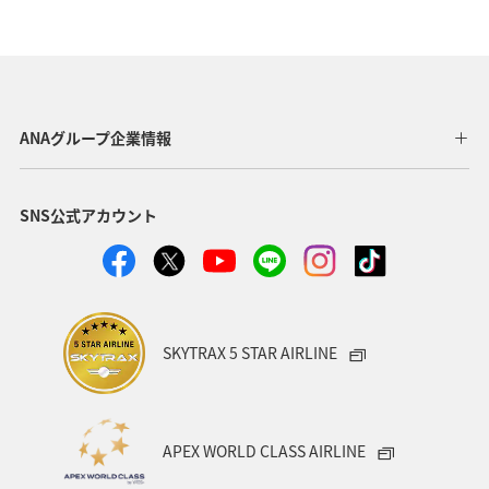
石川県
マアジ
九州地方
大分県
宮崎県
スズキ
宮古島
沖縄県
タチウオ
高知県
愛媛県
島根県
海外
オーストラリア
ANAグループ企業情報
和歌山県
旅ナカ
アクティビティ
趣味
SNS公式アカウント
グルメ
佐賀県
ブリ
南伊豆
関西地方
大阪府
SKYTRAX 5 STAR AIRLINE
APEX WORLD CLASS AIRLINE