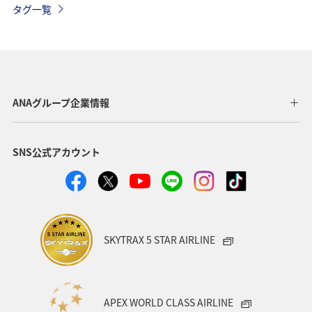
タグ一覧
静岡県
石川県
九州地方
高知県
愛媛県
島根県
和歌山県
大分県
宮崎県
スズキ
海外
オーストラリア
タチウオ
宮古島
ANAグループ企業情報
沖縄県
旅ナカ
アクティビティ
趣味
SNS公式アカウント
グルメ
佐賀県
ブリ
南伊豆
関西地方
大阪府
SKYTRAX 5 STAR AIRLINE
APEX WORLD CLASS AIRLINE