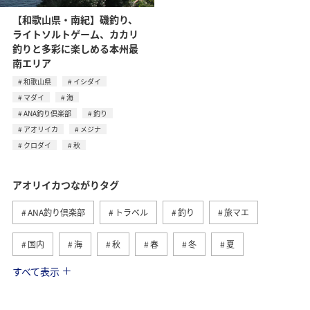
【和歌山県・南紀】磯釣り、
ライトソルトゲーム、カカリ
釣りと多彩に楽しめる本州最
南エリア
和歌山県
イシダイ
マダイ
海
ANA釣り倶楽部
釣り
アオリイカ
メジナ
クロダイ
秋
アオリイカつながりタグ
ANA釣り倶楽部
トラベル
釣り
旅マエ
国内
海
秋
春
冬
夏
すべて表示
マダイ
メジナ
沖縄
クロダイ
鹿児島県
長崎県
イシダイ
マアジ
ロウニンアジ（GT）