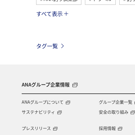
すべて表示
マダイ
メジナ
沖縄
ク
静岡県
石川県
九州地方
タグ一覧
オーストラリア
タチウオ
宮
南伊豆
関西地方
大阪府
ANAグループ企業情報
ANAグループについて
グループ企業一覧
サステナビリティ
安全の取り組み
プレスリリース
採用情報