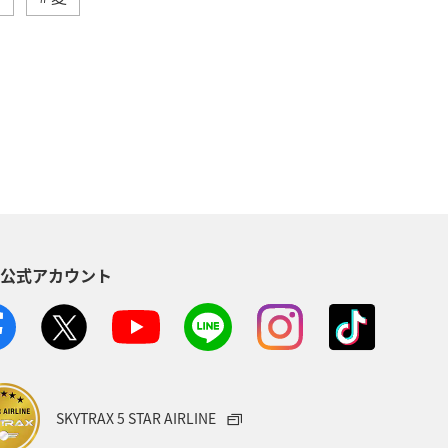
ジ
ロウニンアジ（GT）
県
宮崎県
スズキ
海外
味
グルメ
佐賀県
ブリ
S公式アカウント
SKYTRAX 5 STAR AIRLINE