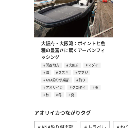
大阪府・大阪湾：ポイントと魚
種の豊富さに驚くアーバンフィ
ッシング
関西地方
大阪府
マダイ
海
スズキ
マアジ
ANA釣り倶楽部
釣り
アオリイカ
クロダイ
春
秋
冬
夏
アオリイカつながりタグ
ANA釣り倶楽部
トラベル
釣