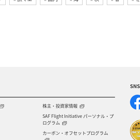
ロダイ
鹿児島県
長崎県
イシダイ
マア
高知県
愛媛県
島根県
和歌山県
大分
古島
沖縄県
旅ナカ
アクティビティ
趣
SN
株主・投資家情報
SAF Flight Initiative パーソナル・プ
ログラム
カーボン・オフセットプログラム