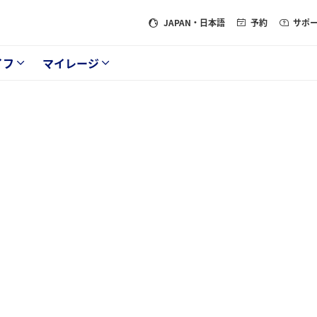
JAPAN
・日本語
予約
サポ
イフ
マイレージ