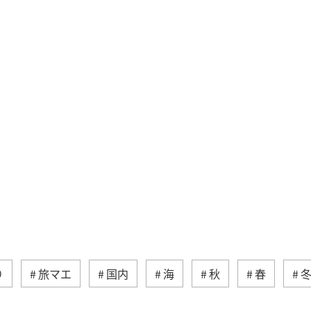
り
旅マエ
国内
海
秋
春