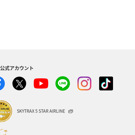
県
ロウニンアジ（GT）
タチウオ
高知県
ィ
趣味
グルメ
佐賀県
S公式アカウント
SKYTRAX 5 STAR AIRLINE