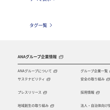
マダイ
メジナ
沖縄
ク
石川県
マアジ
九州地方
タグ一覧
愛媛県
島根県
海外
オ
ブリ
南伊豆
関西地方
ANAグループ企業情報
ANAグループについて
グループ企業一覧
サステナビリティ
安全の取り組み
プレスリリース
採用情報
地域創生の取り組み
法人・自治体向け