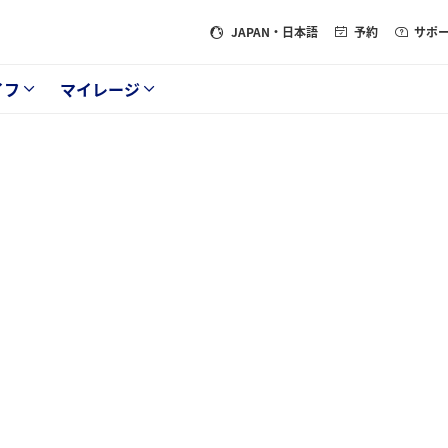
JAPAN
・日本語
予約
サポ
イフ
マイレージ