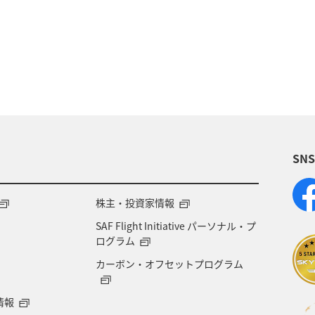
ロダイ
鹿児島県
長崎県
イシダイ
静岡
大分県
宮崎県
スズキ
宮古島
沖縄県
ーストラリア
和歌山県
旅ナカ
アクティビテ
大阪府
SN
株主・投資家情報
SAF Flight Initiative パーソナル・プ
ログラム
カーボン・オフセットプログラム
情報