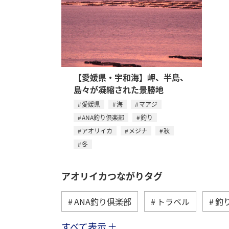
【愛媛県・宇和海】岬、半島、
島々が凝縮された景勝地
愛媛県
海
マアジ
ANA釣り倶楽部
釣り
アオリイカ
メジナ
秋
冬
アオリイカつながりタグ
ANA釣り倶楽部
トラベル
釣
すべて表示