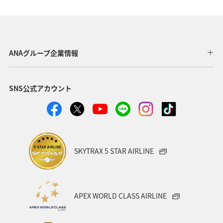
石川県
マアジ
九州地方
大分県
宮崎県
スズキ
宮古島
沖縄県
タチウオ
和歌山県
海外
オーストラリア
高知県
ANAグループ企業情報
愛媛県
島根県
旅ナカ
アクティビティ
SNS公式アカウント
趣味
グルメ
佐賀県
南伊豆
関西地方
大阪府
ブリ
SKYTRAX 5 STAR AIRLINE
APEX WORLD CLASS AIRLINE