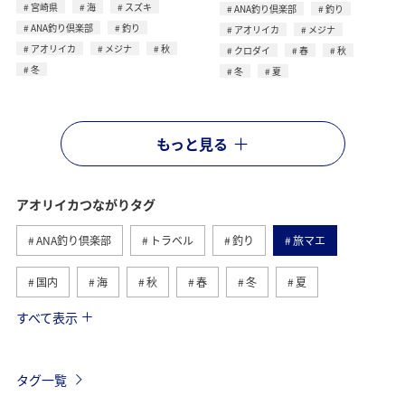
宮崎県
海
スズキ
ANA釣り倶楽部
釣り
ANA釣り倶楽部
釣り
アオリイカ
メジナ
アオリイカ
メジナ
秋
クロダイ
春
秋
冬
冬
夏
もっと見る
アオリイカつながりタグ
ANA釣り倶楽部
トラベル
釣り
旅マエ
国内
海
秋
春
冬
夏
すべて表示
マダイ
メジナ
沖縄
クロダイ
鹿児島県
長崎県
イシダイ
ロウニンアジ（GT）
静岡県
タグ一覧