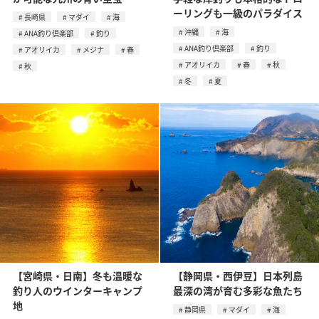
ーリングも一級のパラダイス
長崎県
マダイ
海
沖縄
海
ANA釣り倶楽部
釣り
ANA釣り倶楽部
釣り
アオリイカ
メジナ
春
アオリイカ
春
秋
秋
冬
夏
【宮崎県・日南】冬も温暖な
【静岡県・西伊豆】日本列島
釣り人のウインターキャンプ
最深の湾が育む多彩な魚たち
地
静岡県
マダイ
海