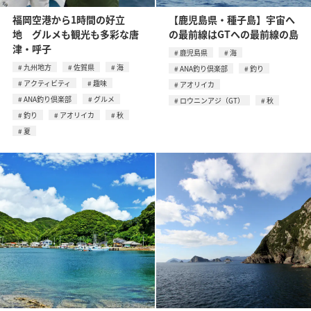
福岡空港から1時間の好立
【鹿児島県・種子島】宇宙へ
地 グルメも観光も多彩な唐
の最前線はGTへの最前線の島
津・呼子
鹿児島県
海
九州地方
佐賀県
海
ANA釣り倶楽部
釣り
アクティビティ
趣味
アオリイカ
ANA釣り倶楽部
グルメ
ロウニンアジ（GT）
秋
釣り
アオリイカ
秋
夏