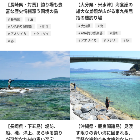
【長崎県・対馬】釣り場も豊
【大分県・米水津】海食崖の
富な歴史情緒漂う国境の島
雄大な景観が広がる東九州屈
指の磯釣り場
長崎県
海
大分県
海
ANA釣り倶楽部
釣り
ANA釣り倶楽部
釣り
アオリイカ
クロダイ
アオリイカ
メジナ
冬
春
【長崎県・下五島】堤防、
【沖縄県・慶良間諸島】見渡
船、磯、洋上、あらゆる釣り
す限りの青い海に囲まれる、
が可能な九州の青い至宝
手軽な岸釣りも本格的なトロ