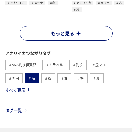
アオリイカ
メジナ
冬
アオリイカ
メジナ
春
秋
もっと見る
アオリイカつながりタグ
ANA釣り倶楽部
トラベル
釣り
旅マエ
国内
海
秋
春
冬
夏
すべて表示
マダイ
メジナ
沖縄
クロダイ
鹿児島県
長崎県
イシダイ
静岡県
ロウニンアジ（GT）
タグ一覧
石川県
マアジ
九州地方
大分県
宮崎県