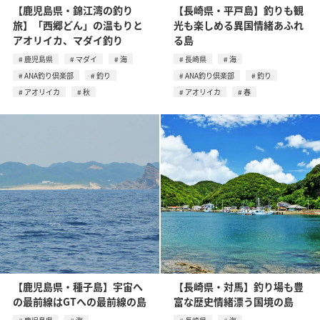
【鹿児島県・錦江湾の釣り
【長崎県・平戸島】釣りも観
旅】「西郷どん」の温もりと
光も楽しめる異国情緒あふれ
アオリイカ、マダイ釣り
る島
鹿児島県
マダイ
海
長崎県
海
ANA釣り倶楽部
釣り
ANA釣り倶楽部
釣り
アオリイカ
秋
アオリイカ
春
【鹿児島県・種子島】宇宙へ
【長崎県・対馬】釣り場も豊
の最前線はGTへの最前線の島
富な歴史情緒漂う国境の島