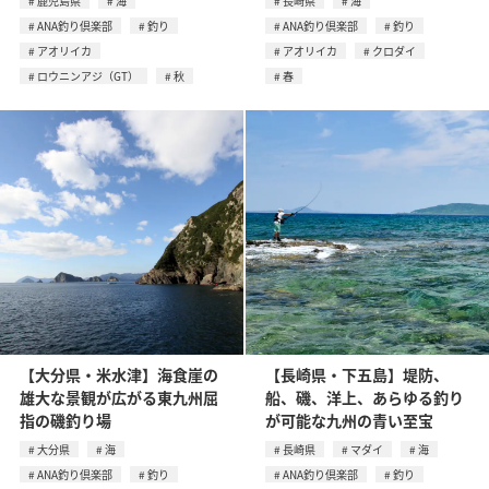
鹿児島県
海
長崎県
海
ANA釣り倶楽部
釣り
ANA釣り倶楽部
釣り
アオリイカ
アオリイカ
クロダイ
ロウニンアジ（GT）
秋
春
【大分県・米水津】海食崖の
【長崎県・下五島】堤防、
雄大な景観が広がる東九州屈
船、磯、洋上、あらゆる釣り
指の磯釣り場
が可能な九州の青い至宝
大分県
海
長崎県
マダイ
海
ANA釣り倶楽部
釣り
ANA釣り倶楽部
釣り