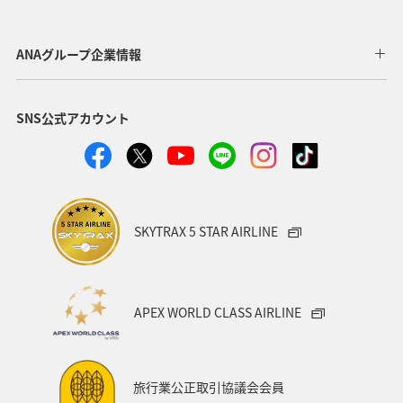
スズキ
宮古島
沖縄県
タチウオ
高知県
愛媛県
島根県
海外
オーストラリア
ANAグループ企業情報
和歌山県
旅ナカ
アクティビティ
趣味
SNS公式アカウント
グルメ
佐賀県
ブリ
南伊豆
関西地方
大阪府
SKYTRAX 5 STAR AIRLINE
APEX WORLD CLASS AIRLINE
旅行業公正取引協議会会員