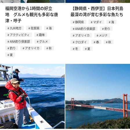
福岡空港から1時間の好立
【静岡県・西伊豆】日本列島
地 グルメも観光も多彩な唐
最深の湾が育む多彩な魚たち
津・呼子
静岡県
マダイ
海
九州地方
佐賀県
海
ANA釣り倶楽部
釣り
アクティビティ
趣味
アオリイカ
メジナ
ANA釣り倶楽部
グルメ
クロダイ
春
秋
釣り
アオリイカ
秋
冬
夏
夏