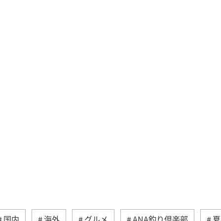
国内
海外
グルメ
ANA釣り倶楽部
夏