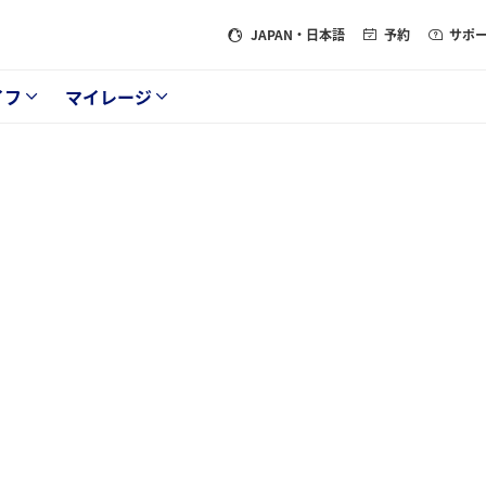
JAPAN
・日本語
予約
サポ
イフ
マイレージ