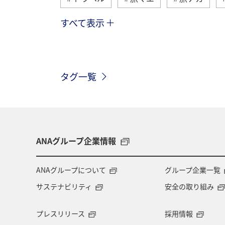
すべて表示
アメリカ
自然・植物
趣味
九州地方
東北地方
ヨーロッ
タグ一覧
アメリカ・カナダ・中南米
イタリ
四国地方
歴史・文化・芸術
世界遺産
カナダ
東京都
ANAグループ企業情報
秋田県
スキー・スノボ
大阪
ANAグループについて
グループ企業一覧
サステナビリティ
安全の取り組み
イギリス
フィリピン
カップ
プレスリリース
採用情報
静岡県
秋のアクティビティ