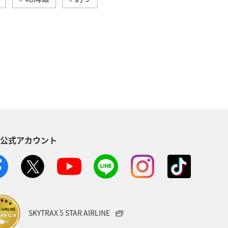
ベント
冬
沖縄
ハワイ
ラリア
フランス
オーストリア
イツ
韓国
海
メキシコ
ンガポール
スペイン
S公式アカウント
ギー
スイス
インドネシア
ANAショッピング A-style
ゴルフ
大分県
東海地方
ホテル
SKYTRAX 5 STAR AIRLINE
ル
石川県
長崎県