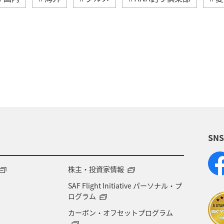
家族旅行
ツアー
春
秋
お祭り・イ
パ
東南アジア・南アジア
ベトナム
オースト
ア
関東・甲信越地方
台湾
東アジア
ド
タイ
関西地方
マイルを貯める
香港
シ
SN
福岡県
中国地方
徳島県
宮崎県
ベル
府
オセアニア
年末年始
京都府
湖
株主・投資家情報
SAF Flight Initiative パーソナル・プ
ル
北陸地方
愛知県
兵庫県
ワカサギ
ログラム
カーボン・オフセットプログラム
ライフ
群馬県
鹿児島県
宮城県
ホノル