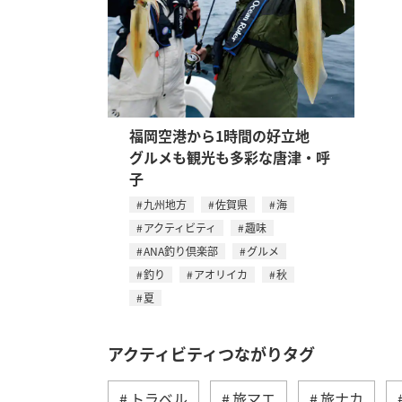
福岡空港から1時間の好立地
グルメも観光も多彩な唐津・呼
子
九州地方
佐賀県
海
アクティビティ
趣味
ANA釣り倶楽部
グルメ
釣り
アオリイカ
秋
夏
アクティビティつながりタグ
トラベル
旅マエ
旅ナカ