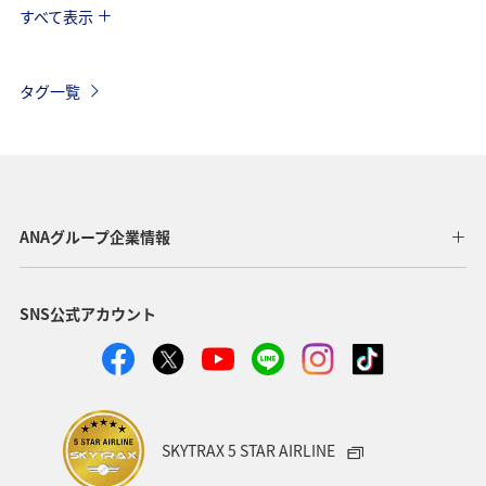
すべて表示
アメリカ
自然・植物
趣味
家族旅行
ツアー
春
秋
お祭り・イベント
冬
タグ一覧
沖縄
ハワイ
九州地方
東北地方
ヨーロッパ
東南アジア・南アジア
ベトナム
オーストラリア
フランス
オーストリア
ANAグループ企業情報
アメリカ・カナダ・中南米
イタリア
SNS公式アカウント
関東・甲信越地方
台湾
東アジア
ドイツ
韓国
海
メキシコ
四国地方
歴史・文化・芸術
タイ
関西地方
SKYTRAX 5 STAR AIRLINE
マイルを貯める
香港
スペイン
シンガポール