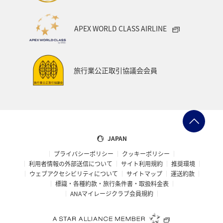
世界遺産
カナダ
東京都
福岡県
APEX WORLD CLASS AIRLINE
中国地方
徳島県
宮崎県
ベルギー
スイス
インドネシア
秋田県
スキー・スノボ
旅行業公正取引協議会会員
大阪府
オセアニア
年末年始
京都府
湖
ANAショッピング A-style
ゴルフ
フィリピン
イギリス
カップル
北陸地方
愛知県
JAPAN
プライバシーポリシー
クッキーポリシー
兵庫県
ワカサギ
大分県
東海地方
利用者情報の外部送信について
サイト利用規約
推奨環境
ウェブアクセシビリティについて
サイトマップ
運送約款
ホテル
静岡県
秋のアクティビティ
ライフ
標識・各種約款・旅行条件書・取扱料金表
ANAマイレージクラブ会員規約
群馬県
鹿児島県
宮城県
ホノルル
石川県
長崎県
シドニー
スウェーデン