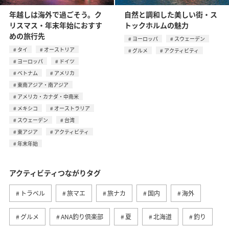
年越しは海外で過ごそう。ク
自然と調和した美しい街・ス
リスマス・年末年始におすす
トックホルムの魅力
めの旅行先
ヨーロッパ
スウェーデン
タイ
オーストリア
グルメ
アクティビティ
ヨーロッパ
ドイツ
ベトナム
アメリカ
東南アジア・南アジア
アメリカ・カナダ・中南米
メキシコ
オーストラリア
スウェーデン
台湾
東アジア
アクティビティ
年末年始
アクティビティつながりタグ
トラベル
旅マエ
旅ナカ
国内
海外
グルメ
ANA釣り倶楽部
夏
北海道
釣り