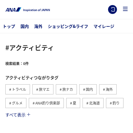
トップ
国内
海外
ショッピング&ライフ
マイレージ
#アクティビティ
検索結果：0件
アクティビティつながりタグ
トラベル
旅マエ
旅ナカ
国内
海外
グルメ
ANA釣り倶楽部
夏
北海道
釣り
すべて表示
アメリカ
自然・植物
趣味
家族旅行
ツアー
春
秋
お祭り・イベント
冬