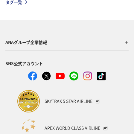
タグ一覧
沖縄
ハワイ
九州地方
東北地方
ヨーロッパ
東南アジア・南アジア
ベトナム
オーストラリア
フランス
オーストリア
ANAグループ企業情報
アメリカ・カナダ・中南米
イタリア
SNS公式アカウント
関東・甲信越地方
台湾
東アジア
ドイツ
韓国
海
メキシコ
四国地方
歴史・文化・芸術
タイ
関西地方
SKYTRAX 5 STAR AIRLINE
マイルを貯める
香港
スペイン
シンガポール
世界遺産
カナダ
東京都
福岡県
APEX WORLD CLASS AIRLINE