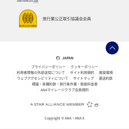
中国地方
徳島県
宮崎県
ベルギー
スイス
インドネシア
秋田県
スキー・スノボ
旅行業公正取引協議会会員
大阪府
オセアニア
年末年始
京都府
湖
ANAショッピング A-style
ゴルフ
フィリピン
イギリス
カップル
北陸地方
愛知県
JAPAN
プライバシーポリシー
クッキーポリシー
兵庫県
ワカサギ
大分県
東海地方
利用者情報の外部送信について
サイト利用規約
推奨環境
ウェブアクセシビリティについて
サイトマップ
運送約款
ホテル
静岡県
秋のアクティビティ
ライフ
標識・各種約款・旅行条件書・取扱料金表
ANAマイレージクラブ会員規約
群馬県
鹿児島県
宮城県
ホノルル
石川県
長崎県
シドニー
スウェーデン
Copyright ©
ANA・ANA X
トルコ・アフリカ・中東
島根県
佐賀県
福島県