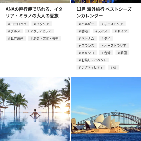
ANAの直行便で訪れる、イタ
11月 海外旅行 ベストシーズ
リア・ミラノの大人の夏旅
ンカレンダー
ヨーロッパ
イタリア
ベルギー
オーストリア
グルメ
アクティビティ
香港
スイス
ドイツ
世界遺産
歴史・文化・芸術
ベトナム
タイ
フランス
オーストラリア
メキシコ
台湾
韓国
お祭り・イベント
アクティビティ
秋