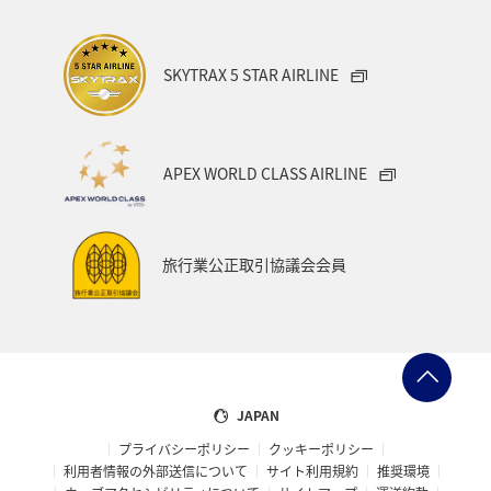
歴史・文化・芸術
タイ
関西地方
SKYTRAX 5 STAR AIRLINE
マイルを貯める
香港
スペイン
シンガポール
世界遺産
カナダ
東京都
福岡県
APEX WORLD CLASS AIRLINE
中国地方
徳島県
宮崎県
ベルギー
スイス
インドネシア
秋田県
スキー・スノボ
旅行業公正取引協議会会員
大阪府
オセアニア
年末年始
京都府
湖
ANAショッピング A-style
ゴルフ
フィリピン
イギリス
カップル
北陸地方
愛知県
JAPAN
プライバシーポリシー
クッキーポリシー
兵庫県
ワカサギ
大分県
東海地方
利用者情報の外部送信について
サイト利用規約
推奨環境