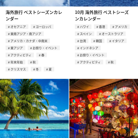
海外旅行 ベストシーズンカレ
10月 海外旅行 ベストシーズ
ンダー
ンカレンダー
オセアニア
ヨーロッパ
ハワイ
香港
アメリカ
東南アジア・南アジア
スペイン
オーストラリア
アメリカ・カナダ・中南米
台湾
韓国
イタリア
東アジア
お祭り・イベント
インドネシア
アクティビティ
春
お祭り・イベント
年末年始
秋
アクティビティ
秋
クリスマス
冬
夏