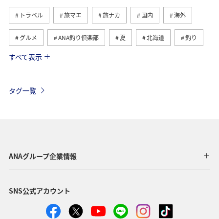
トラベル
旅マエ
旅ナカ
国内
海外
グルメ
ANA釣り倶楽部
夏
北海道
釣り
すべて表示
アメリカ
自然・植物
趣味
家族旅行
ツアー
春
秋
お祭り・イベント
冬
タグ一覧
沖縄
ハワイ
九州地方
東北地方
ヨーロッパ
東南アジア・南アジア
ベトナム
オーストラリア
フランス
オーストリア
ANAグループ企業情報
アメリカ・カナダ・中南米
イタリア
SNS公式アカウント
関東・甲信越地方
台湾
東アジア
ドイツ
韓国
海
メキシコ
四国地方