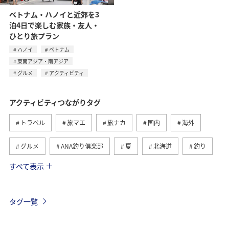
ベトナム・ハノイと近郊を3
泊4日で楽しむ家族・友人・
ひとり旅プラン
ハノイ
ベトナム
東南アジア・南アジア
グルメ
アクティビティ
アクティビティつながりタグ
トラベル
旅マエ
旅ナカ
国内
海外
グルメ
ANA釣り倶楽部
夏
北海道
釣り
すべて表示
アメリカ
自然・植物
趣味
家族旅行
ツアー
春
秋
お祭り・イベント
冬
タグ一覧
沖縄
ハワイ
九州地方
東北地方