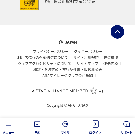
旅行業公正取引協議会会員
大阪府
オセアニア
年末年始
京都府
湖
ANAショッピング A-style
ゴルフ
フィリピン
イギリス
カップル
北陸地方
愛知県
JAPAN
プライバシーポリシー
クッキーポリシー
兵庫県
ワカサギ
大分県
東海地方
利用者情報の外部送信について
サイト利用規約
推奨環境
ウェブアクセシビリティについて
サイトマップ
運送約款
ホテル
静岡県
秋のアクティビティ
ライフ
標識・各種約款・旅行条件書・取扱料金表
ANAマイレージクラブ会員規約
群馬県
鹿児島県
宮城県
ホノルル
石川県
長崎県
シドニー
スウェーデン
Copyright ©
ANA・ANA X
トルコ・アフリカ・中東
島根県
佐賀県
福島県
神奈川県
マリンスポーツ
福井県
川
メニュー
予約
マイル
ログイン
サポート
アユ
サイクリング
ANAマイレージクラブ
温泉