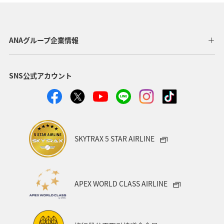
ヨーロッパ
東南アジア・南アジア
ベトナム
オーストラリア
フランス
オーストリア
ANAグループ企業情報
アメリカ・カナダ・中南米
イタリア
SNS公式アカウント
関東・甲信越地方
台湾
東アジア
ドイツ
韓国
海
メキシコ
四国地方
歴史・文化・芸術
タイ
関西地方
SKYTRAX 5 STAR AIRLINE
マイルを貯める
香港
スペイン
シンガポール
世界遺産
カナダ
東京都
福岡県
APEX WORLD CLASS AIRLINE
中国地方
徳島県
宮崎県
ベルギー
スイス
インドネシア
秋田県
スキー・スノボ