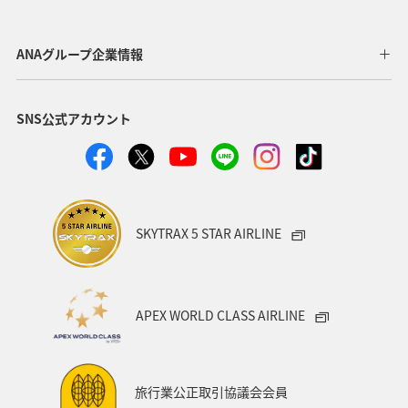
ヨーロッパ
東南アジア・南アジア
ベトナム
オーストラリア
フランス
オーストリア
ANAグループ企業情報
アメリカ・カナダ・中南米
イタリア
SNS公式アカウント
関東・甲信越地方
台湾
東アジア
ドイツ
韓国
海
メキシコ
四国地方
歴史・文化・芸術
タイ
関西地方
SKYTRAX 5 STAR AIRLINE
マイルを貯める
香港
スペイン
シンガポール
世界遺産
カナダ
東京都
福岡県
APEX WORLD CLASS AIRLINE
中国地方
徳島県
宮崎県
ベルギー
スイス
インドネシア
秋田県
スキー・スノボ
旅行業公正取引協議会会員