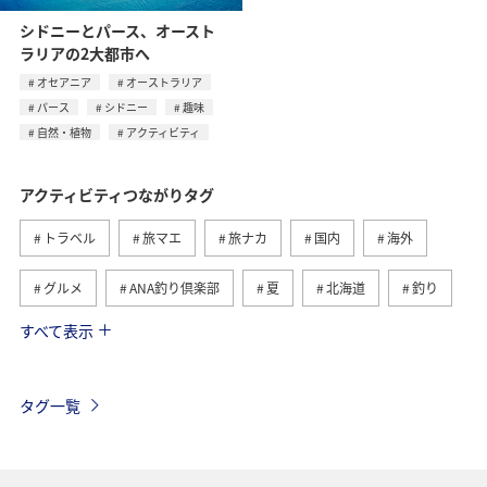
シドニーとパース、オースト
ラリアの2大都市へ
オセアニア
オーストラリア
パース
シドニー
趣味
自然・植物
アクティビティ
アクティビティつながりタグ
トラベル
旅マエ
旅ナカ
国内
海外
グルメ
ANA釣り倶楽部
夏
北海道
釣り
すべて表示
アメリカ
自然・植物
趣味
家族旅行
ツアー
春
秋
お祭り・イベント
冬
タグ一覧
沖縄
ハワイ
九州地方
東北地方