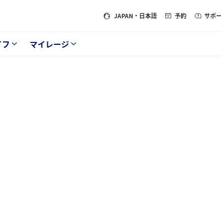
JAPAN
・日本語
予約
サポ
イフ
マイレージ