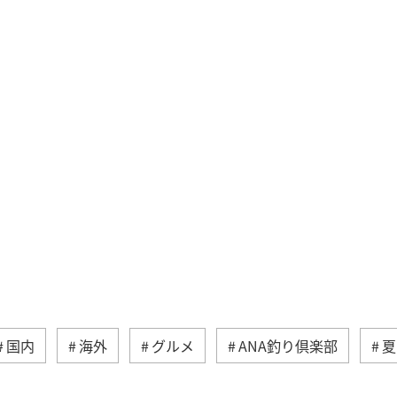
国内
海外
グルメ
ANA釣り倶楽部
夏
家族旅行
ツアー
春
秋
お祭り・イ