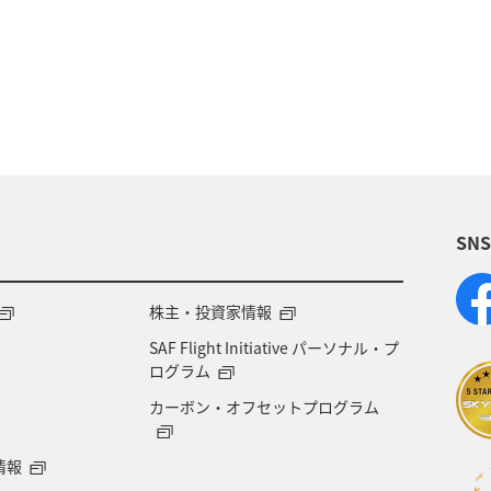
パ
東南アジア・南アジア
ベトナム
オースト
ア
関東・甲信越地方
台湾
東アジア
ド
タイ
関西地方
マイルを貯める
香港
シ
SN
福岡県
中国地方
徳島県
宮崎県
ベル
府
オセアニア
年末年始
京都府
湖
株主・投資家情報
SAF Flight Initiative パーソナル・プ
ル
北陸地方
愛知県
兵庫県
ワカサギ
ログラム
カーボン・オフセットプログラム
ライフ
群馬県
鹿児島県
宮城県
ホノル
情報
コ・アフリカ・中東
島根県
佐賀県
福島県