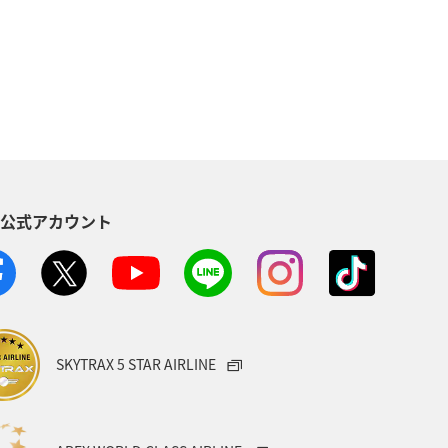
ラリア
フランス
オーストリア
イツ
韓国
海
メキシコ
ンガポール
スペイン
S公式アカウント
ギー
スイス
インドネシア
ANAショッピング A-style
ゴルフ
大分県
東海地方
ホテル
SKYTRAX 5 STAR AIRLINE
ル
石川県
長崎県
神奈川県
マリンスポーツ