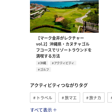
【マーク金井がレクチャー
vol.2】沖縄県・カヌチャゴル
フコースでリゾートラウンドを
満喫する方法
沖縄
アクティビティ
ゴルフ
アクティビティつながりタグ
トラベル
旅マエ
旅ナカ
すべて表示
アメリカ
自然・植物
趣味