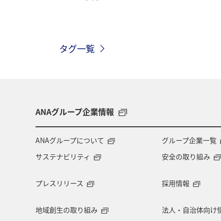
九州地方
東北地方
ヨーロッ
タグ一覧
アメリカ・カナダ・中南米
イタリ
四国地方
歴史・文化・芸術
世界遺産
カナダ
東京都
ANAグループ企業情報
秋田県
スキー・スノボ
大阪
ANAグループについて
グループ企業一覧
サステナビリティ
安全の取り組み
イギリス
フィリピン
カップ
プレスリリース
採用情報
静岡県
秋のアクティビティ
地域創生の取り組み
法人・自治体向け
シドニー
スウェーデン
トル