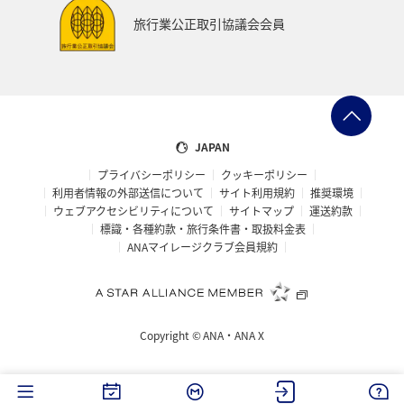
スイス
インドネシア
秋田県
スキー・スノボ
旅行業公正取引協議会会員
大阪府
オセアニア
年末年始
京都府
湖
ANAショッピング A-style
ゴルフ
フィリピン
イギリス
カップル
北陸地方
愛知県
JAPAN
プライバシーポリシー
クッキーポリシー
兵庫県
ワカサギ
大分県
東海地方
利用者情報の外部送信について
サイト利用規約
推奨環境
ウェブアクセシビリティについて
サイトマップ
運送約款
ホテル
静岡県
秋のアクティビティ
ライフ
標識・各種約款・旅行条件書・取扱料金表
ANAマイレージクラブ会員規約
群馬県
鹿児島県
宮城県
ホノルル
石川県
長崎県
シドニー
スウェーデン
Copyright ©
ANA・ANA X
トルコ・アフリカ・中東
島根県
佐賀県
福島県
神奈川県
マリンスポーツ
福井県
川