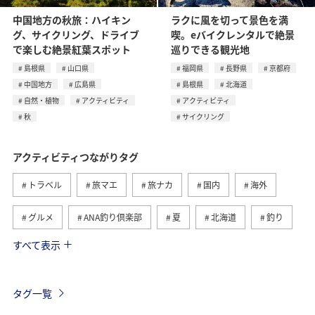
中国地方の秋旅：ハイキン
ラクに風を切って景色を満
グ、サイクリング、ドライブ
喫。eバイクレンタルで絶景
で楽しむ絶景紅葉スポット
巡りできる観光地
島根県
山口県
福岡県
長野県
京都府
中国地方
広島県
島根県
北海道
自然・植物
アクティビティ
アクティビティ
秋
サイクリング
アクティビティつながりタグ
トラベル
旅マエ
旅ナカ
国内
海外
グルメ
ANA釣り倶楽部
夏
北海道
釣り
すべて表示
アメリカ
自然・植物
趣味
家族旅行
ツアー
春
秋
お祭り・イベント
冬
タグ一覧
沖縄
ハワイ
九州地方
東北地方