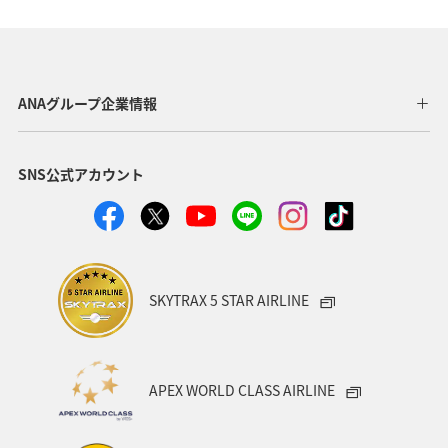
ヨーロッパ
東南アジア・南アジア
ベトナム
オーストラリア
フランス
オーストリア
ANAグループ企業情報
アメリカ・カナダ・中南米
イタリア
SNS公式アカウント
関東・甲信越地方
台湾
東アジア
ドイツ
韓国
海
メキシコ
四国地方
歴史・文化・芸術
タイ
関西地方
SKYTRAX 5 STAR AIRLINE
マイルを貯める
香港
スペイン
シンガポール
世界遺産
カナダ
東京都
福岡県
APEX WORLD CLASS AIRLINE
中国地方
徳島県
宮崎県
ベルギー