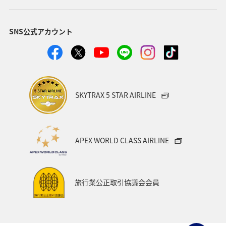
アメリカ・カナダ・中南米
イタリア
SNS公式アカウント
関東・甲信越地方
台湾
東アジア
ドイツ
韓国
海
メキシコ
四国地方
歴史・文化・芸術
タイ
関西地方
SKYTRAX 5 STAR AIRLINE
マイルを貯める
香港
スペイン
シンガポール
世界遺産
カナダ
東京都
福岡県
APEX WORLD CLASS AIRLINE
中国地方
徳島県
宮崎県
ベルギー
スイス
インドネシア
秋田県
スキー・スノボ
旅行業公正取引協議会会員
大阪府
オセアニア
年末年始
京都府
湖
ANAショッピング A-style
ゴルフ
フィリピン