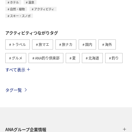
ホテル
温泉
自然・植物
アクティビティ
スキー・スノボ
アクティビティつながりタグ
トラベル
旅マエ
旅ナカ
国内
海外
グルメ
ANA釣り倶楽部
夏
北海道
釣り
すべて表示
アメリカ
自然・植物
趣味
家族旅行
ツアー
春
秋
お祭り・イベント
冬
タグ一覧
沖縄
ハワイ
九州地方
東北地方
ヨーロッパ
東南アジア・南アジア
ベトナム
オーストラリア
フランス
オーストリア
ANAグループ企業情報