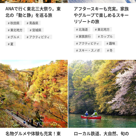
ANAで行く東北三大祭り。東
アフタースキーも充実。家族
北の「動と静」を巡る旅
やグループで楽しめるスキー
リゾートの旅
秋田県
青森県
北海道
東北地方
東北地方
宮城県
家族旅行
カップル
グルメ
アクティビティ
アクティビティ
趣味
夏
スキー・スノボ
冬
名物グルメや体験も充実！東
ローカル鉄道、大自然、旬の