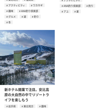
アクティビティ
アクティビティ
ワカサギ
ANA釣り倶楽部
釣り
趣味
ANA釣り倶楽部
アユ
夏
グルメ
湖
釣り
冬
新ホテル開業で注目。安比高
原の大自然の中でリゾートラ
イフを楽しもう
岩手県
東北地方
趣味