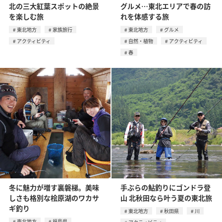
北の三大紅葉スポットの絶景
グルメ…東北エリアで春の訪
を楽しむ旅
れを体感する旅
東北地方
家族旅行
東北地方
グルメ
アクティビティ
自然・植物
アクティビティ
春
冬に魅力が増す裏磐梯。美味
手ぶらの鮎釣りにゴンドラ登
しさも格別な桧原湖のワカサ
山 北秋田なら叶う夏の東北旅
ギ釣り
東北地方
秋田県
川
東北地方
福島県