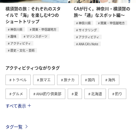
横須賀の旅：それぞれのスタ
CAが行く。神奈川・横須賀の
イルで「海」を楽しむ4つの
旅〜「通」なスポット編〜
ショートトリップ
神奈川県
関東・甲信越地方
神奈川県
関東・甲信越地方
サイクリング
趣味
マリンスポーツ
アクティビティ
アクティビティ
ANA CA's Note
歴史・文化・芸術
アクティビティつながりタグ
トラベル
旅マエ
旅ナカ
国内
海外
グルメ
ANA釣り倶楽部
夏
北海道
釣り
すべて表示
アメリカ
自然・植物
趣味
家族旅行
ツアー
春
秋
お祭り・イベント
冬
タグ一覧
沖縄
ハワイ
九州地方
東北地方