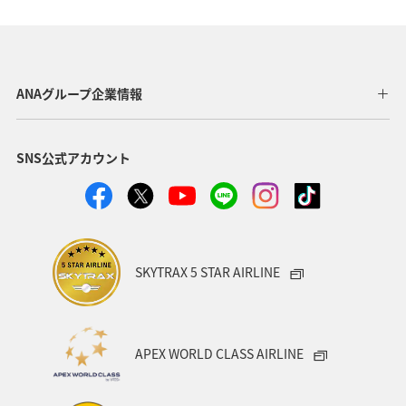
ヨーロッパ
東南アジア・南アジア
ベトナム
オーストラリア
フランス
オーストリア
ANAグループ企業情報
アメリカ・カナダ・中南米
イタリア
SNS公式アカウント
関東・甲信越地方
台湾
東アジア
ドイツ
韓国
海
メキシコ
四国地方
歴史・文化・芸術
タイ
関西地方
SKYTRAX 5 STAR AIRLINE
マイルを貯める
香港
スペイン
シンガポール
世界遺産
カナダ
東京都
福岡県
APEX WORLD CLASS AIRLINE
中国地方
徳島県
宮崎県
ベルギー