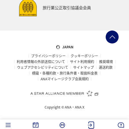
スイス
インドネシア
秋田県
スキー・スノボ
旅行業公正取引協議会会員
大阪府
オセアニア
年末年始
京都府
湖
ANAショッピング A-style
ゴルフ
フィリピン
イギリス
カップル
北陸地方
愛知県
JAPAN
プライバシーポリシー
クッキーポリシー
兵庫県
ワカサギ
大分県
東海地方
利用者情報の外部送信について
サイト利用規約
推奨環境
ウェブアクセシビリティについて
サイトマップ
運送約款
ホテル
静岡県
秋のアクティビティ
ライフ
標識・各種約款・旅行条件書・取扱料金表
ANAマイレージクラブ会員規約
群馬県
鹿児島県
宮城県
ホノルル
石川県
長崎県
シドニー
スウェーデン
Copyright ©
ANA・ANA X
トルコ・アフリカ・中東
島根県
佐賀県
福島県
神奈川県
マリンスポーツ
福井県
川