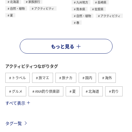
北海道
家族旅行
九州地方
長崎県
自然・植物
アクティビティ
熊本県
佐賀県
夏
自然・植物
アクティビティ
春
もっと見る
アクティビティつながりタグ
トラベル
旅マエ
旅ナカ
国内
海外
グルメ
ANA釣り倶楽部
夏
北海道
釣り
すべて表示
アメリカ
自然・植物
趣味
家族旅行
ツアー
春
秋
お祭り・イベント
冬
タグ一覧
沖縄
ハワイ
九州地方
東北地方