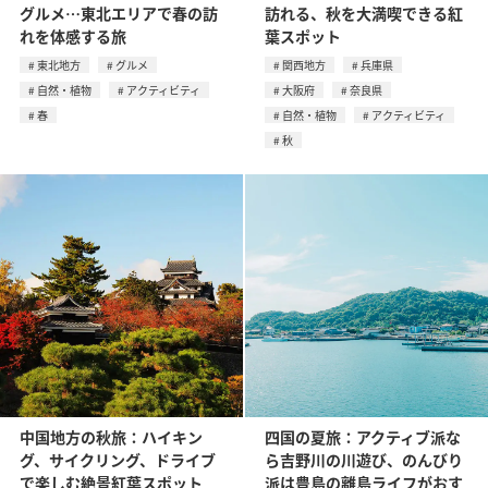
グルメ…東北エリアで春の訪
訪れる、秋を大満喫できる紅
れを体感する旅
葉スポット
東北地方
グルメ
関西地方
兵庫県
自然・植物
アクティビティ
大阪府
奈良県
春
自然・植物
アクティビティ
秋
中国地方の秋旅：ハイキン
四国の夏旅：アクティブ派な
グ、サイクリング、ドライブ
ら吉野川の川遊び、のんびり
で楽しむ絶景紅葉スポット
派は豊島の離島ライフがおす