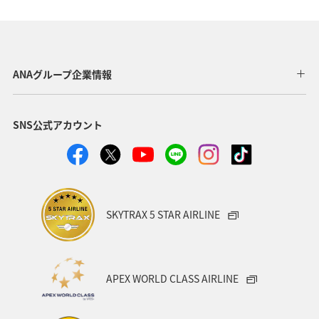
ヨーロッパ
東南アジア・南アジア
ベトナム
オーストラリア
フランス
オーストリア
ANAグループ企業情報
アメリカ・カナダ・中南米
イタリア
SNS公式アカウント
関東・甲信越地方
台湾
東アジア
ドイツ
韓国
海
メキシコ
四国地方
歴史・文化・芸術
タイ
関西地方
SKYTRAX 5 STAR AIRLINE
マイルを貯める
香港
スペイン
シンガポール
世界遺産
カナダ
東京都
福岡県
APEX WORLD CLASS AIRLINE
中国地方
徳島県
宮崎県
ベルギー