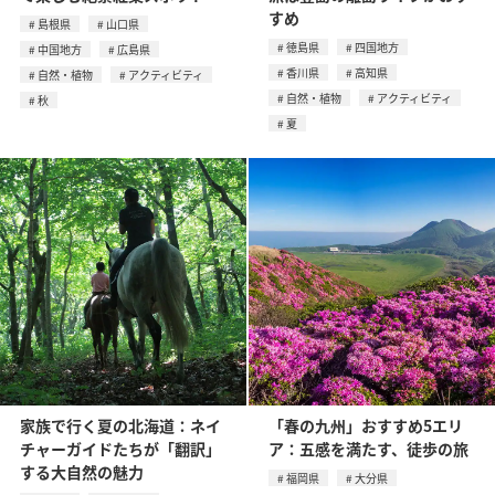
すめ
島根県
山口県
徳島県
四国地方
中国地方
広島県
香川県
高知県
自然・植物
アクティビティ
自然・植物
アクティビティ
秋
夏
家族で行く夏の北海道：ネイ
「春の九州」おすすめ5エリ
チャーガイドたちが「翻訳」
ア：五感を満たす、徒歩の旅
する大自然の魅力
福岡県
大分県