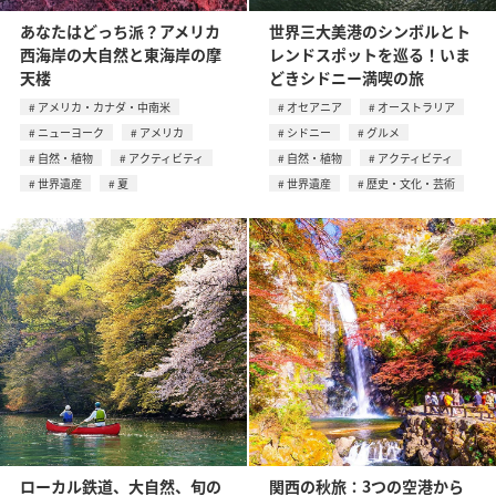
あなたはどっち派？アメリカ
世界三大美港のシンボルとト
西海岸の大自然と東海岸の摩
レンドスポットを巡る！いま
天楼
どきシドニー満喫の旅
アメリカ・カナダ・中南米
オセアニア
オーストラリア
ニューヨーク
アメリカ
シドニー
グルメ
自然・植物
アクティビティ
自然・植物
アクティビティ
世界遺産
夏
世界遺産
歴史・文化・芸術
ローカル鉄道、大自然、旬の
関西の秋旅：3つの空港から