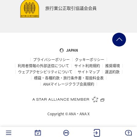
スイス
インドネシア
秋田県
スキー・スノボ
旅行業公正取引協議会会員
大阪府
オセアニア
年末年始
京都府
湖
ANAショッピング A-style
ゴルフ
フィリピン
イギリス
カップル
北陸地方
愛知県
JAPAN
プライバシーポリシー
クッキーポリシー
兵庫県
ワカサギ
大分県
東海地方
利用者情報の外部送信について
サイト利用規約
推奨環境
ウェブアクセシビリティについて
サイトマップ
運送約款
ホテル
静岡県
秋のアクティビティ
ライフ
標識・各種約款・旅行条件書・取扱料金表
ANAマイレージクラブ会員規約
群馬県
鹿児島県
宮城県
ホノルル
石川県
長崎県
シドニー
スウェーデン
Copyright ©
ANA・ANA X
トルコ・アフリカ・中東
島根県
佐賀県
福島県
神奈川県
マリンスポーツ
福井県
川