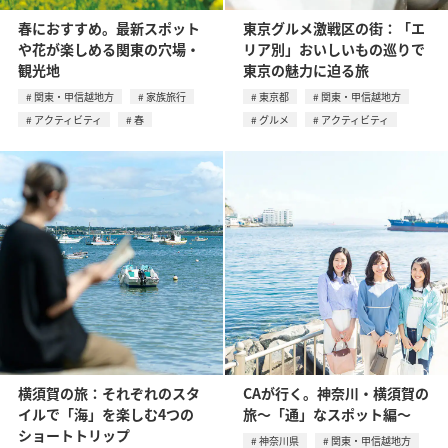
春におすすめ。最新スポット
東京グルメ激戦区の街：「エ
や花が楽しめる関東の穴場・
リア別」おいしいもの巡りで
観光地
東京の魅力に迫る旅
関東・甲信越地方
家族旅行
東京都
関東・甲信越地方
アクティビティ
春
グルメ
アクティビティ
横須賀の旅：それぞれのスタ
CAが行く。神奈川・横須賀の
イルで「海」を楽しむ4つの
旅〜「通」なスポット編〜
ショートトリップ
神奈川県
関東・甲信越地方