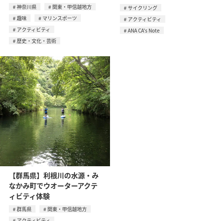
神奈川県
関東・甲信越地方
サイクリング
趣味
マリンスポーツ
アクティビティ
アクティビティ
ANA CA's Note
歴史・文化・芸術
【群馬県】利根川の水源・み
なかみ町でウオーターアクテ
ィビティ体験
群馬県
関東・甲信越地方
アクティビティ