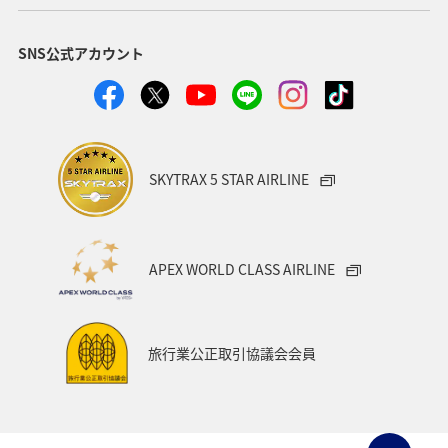
アメリカ・カナダ・中南米
イタリア
SNS公式アカウント
関東・甲信越地方
台湾
東アジア
ドイツ
韓国
海
メキシコ
四国地方
歴史・文化・芸術
タイ
関西地方
SKYTRAX 5 STAR AIRLINE
マイルを貯める
香港
スペイン
シンガポール
世界遺産
カナダ
東京都
福岡県
APEX WORLD CLASS AIRLINE
中国地方
徳島県
宮崎県
ベルギー
スイス
インドネシア
秋田県
スキー・スノボ
旅行業公正取引協議会会員
大阪府
オセアニア
年末年始
京都府
湖
ANAショッピング A-style
ゴルフ
フィリピン