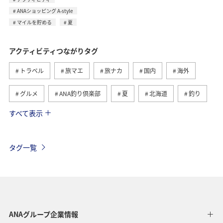
ANAショッピング A-style
マイルを貯める
夏
アクティビティつながりタグ
トラベル
旅マエ
旅ナカ
国内
海外
グルメ
ANA釣り倶楽部
夏
北海道
釣り
すべて表示
アメリカ
自然・植物
趣味
家族旅行
ツアー
春
秋
お祭り・イベント
冬
タグ一覧
沖縄
ハワイ
九州地方
東北地方
ヨーロッパ
東南アジア・南アジア
ベトナム
オーストラリア
フランス
オーストリア
ANAグループ企業情報