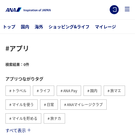
トップ
国内
海外
ショッピング&ライフ
マイレージ
#アプリ
検索結果：0件
アプリつながりタグ
トラベル
ライフ
ANA Pay
国内
旅マエ
マイルを使う
日常
ANAマイレージクラブ
マイルを貯める
旅ナカ
すべて表示
海外
旅の準備
予約
ANAカード