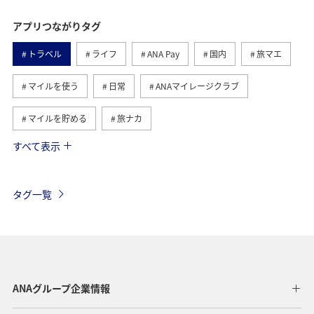
アプリつながりタグ
トラベル
ライフ
ANA Pay
国内
旅マエ
マイルを使う
日常
ANAマイレージクラブ
マイルを貯める
旅ナカ
すべて表示
海外
旅の準備
予約
ANAカード
AMC会員専用サービス
旅アト
飛行機
ハワイ
タグ一覧
アメリカ・カナダ・中南米
保安検査
アメリカ
搭乗
チェックイン
ANA Mall
ツアー
特典航空券
ANAのサービス
ANAグループ企業情報