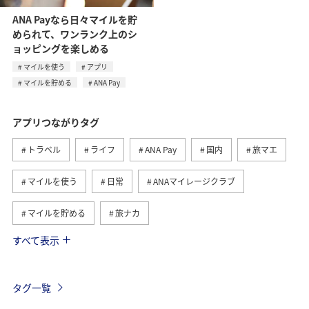
ANA Payなら日々マイルを貯
められて、ワンランク上のシ
ョッピングを楽しめる
マイルを使う
アプリ
マイルを貯める
ANA Pay
アプリつながりタグ
トラベル
ライフ
ANA Pay
国内
旅マエ
マイルを使う
日常
ANAマイレージクラブ
マイルを貯める
旅ナカ
すべて表示
海外
旅の準備
予約
ANAカード
AMC会員専用サービス
旅アト
飛行機
ハワイ
タグ一覧
アメリカ・カナダ・中南米
保安検査
アメリカ