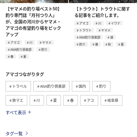
【ヤマメの釣り場ベスト50】
【トラウト】トラウトに関す
釣り専門誌「月刊つり人」
る記事をご紹介します。
が、全国の河川からヤマメ・
アマゴ
川
イワナ
アマゴの有望釣り場をピック
トラウト
ヤマメ
アップ
ANA釣り倶楽部
湖
アマゴ
川
ヤマメ
釣り
春
秋
夏
ANA釣り倶楽部
釣り
春
夏
アマゴつながりタグ
トラベル
ANA釣り倶楽部
国内
釣り
旅マエ
川
夏
春
アユ
岐阜県
すべて表示
和歌山県
イワナ
静岡県
高知県
旅ナカ
ANAグルメマイル
歴史・文化・芸術
山口県
秋
タグ一覧